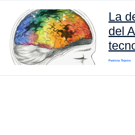
La d
del A
tecn
Patricia Tejeiro