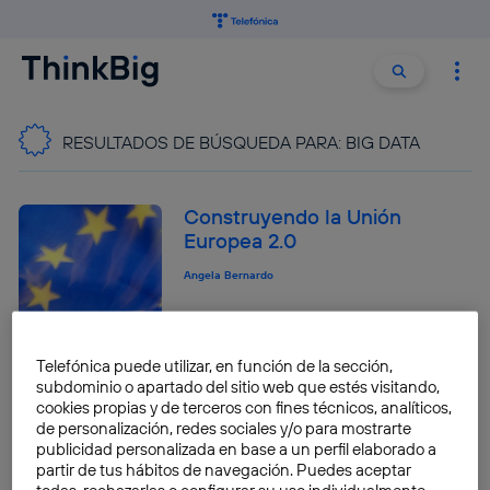
Buscar:
Buscar
RESULTADOS DE BÚSQUEDA PARA:
BIG DATA
Construyendo la Unión
Europea 2.0
Angela Bernardo
Telefónica puede utilizar, en función de la sección,
2013: Una Odisea en los
subdominio o apartado del sitio web que estés visitando,
nuevos soportes de
cookies propias y de terceros con fines técnicos, analíticos,
información de ADN
de personalización, redes sociales y/o para mostrarte
publicidad personalizada en base a un perfil elaborado a
Angela Bernardo
partir de tus hábitos de navegación. Puedes aceptar
todas, rechazarlas o configurar su uso individualmente