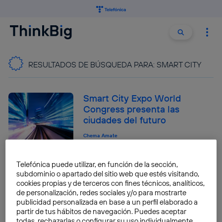
Buscar:
Buscar
RESULTADOS DE BÚSQUEDA PARA:
SMART CITY
Smart City Expo World
Congress presenta las
ciudades del futuro
Chema Amate
Telefónica puede utilizar, en función de la sección,
Digitalización y
subdominio o apartado del sitio web que estés visitando,
transformación de las
cookies propias y de terceros con fines técnicos, analíticos,
de personalización, redes sociales y/o para mostrarte
ciudades en Smart City Expo
publicidad personalizada en base a un perfil elaborado a
World Congress
partir de tus hábitos de navegación. Puedes aceptar
todas, rechazarlas o configurar su uso individualmente
Patricia Balaguer