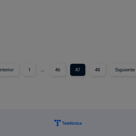
nterior
1
…
46
47
48
Siguiente