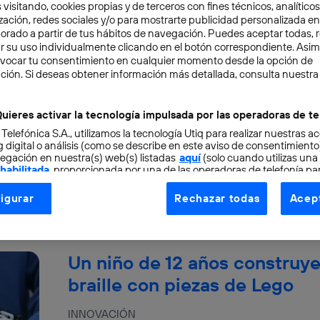
 visitando, cookies propias y de terceros con fines técnicos, analíticos
zación, redes sociales y/o para mostrarte publicidad personalizada e
aborado a partir de tus hábitos de navegación. Puedes aceptar todas, 
r su uso individualmente clicando en el botón correspondiente. Asi
Crean un teclado bluetooth 
evocar tu consentimiento en cualquier momento desde la opción de
ción. Si deseas obtener información más detallada, consulta nuestra
INNOVACIÓN
Novalia es una empresa especializada en impr
uieres activar la tecnología impulsada por las operadoras de te
y permiten otro tipo de encargos relacionados.
 Telefónica S.A., utilizamos la tecnología Utiq para realizar nuestras a
 digital o análisis (como se describe en este aviso de consentimient
Pablo G. Bejerano
egación en nuestra(s) web(s) listadas
aquí
(solo cuando utilizas una
 habilitada
, proporcionada por una de las operadoras de telefonía par
tu consentimiento en cada página web).
igurar
Rechazar todas
Acept
ogía Utiq está diseñada con la privacidad como prioridad ofreciéndot
ogía utiliza un identificador cifrado creado por tu
operadora de tele
o tu dirección IP y otra información de la cuenta de cliente de telec
Un niño de 12 años construy
 a la conexión que utilizas (p. ej., número de teléfono móvil).
tificador se asigna a la conexión de internet, por lo que cualquier pe
braille con piezas de Lego
u dispositivo y consienta el uso de la tecnología recibirá el mismo iden
nte:
INNOVACIÓN