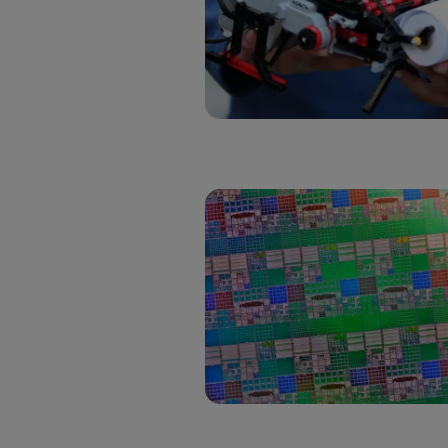
Si util
realiz
hayan 
Si util
únicam
Puedes ge
inferior 
Para más 