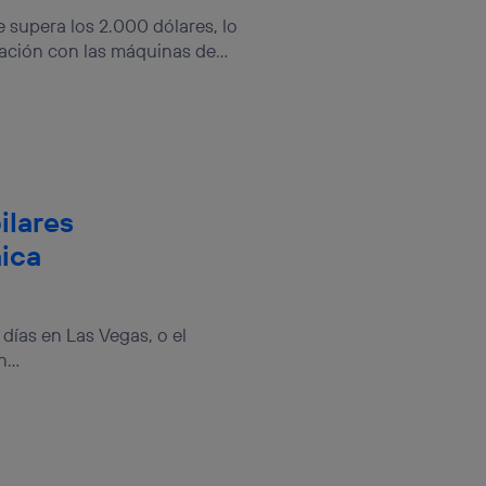
sis se
e supera los 2.000 dólares, lo
 hogar que
ción con las máquinas de...
sará
n la parte
onsenthub”)
.
ilares
nica
ías en Las Vegas, o el
...