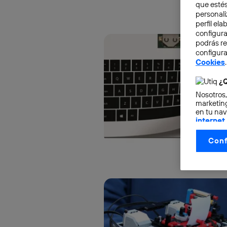
que estés
personali
perfil el
configura
podrás r
configura
Cookies
.
¿Q
Nosotros,
marketing
en tu nav
internet
otorgas 
Conf
La tecnol
control.
La tecnol
utilizand
vinculada
Este iden
conecte s
Típicame