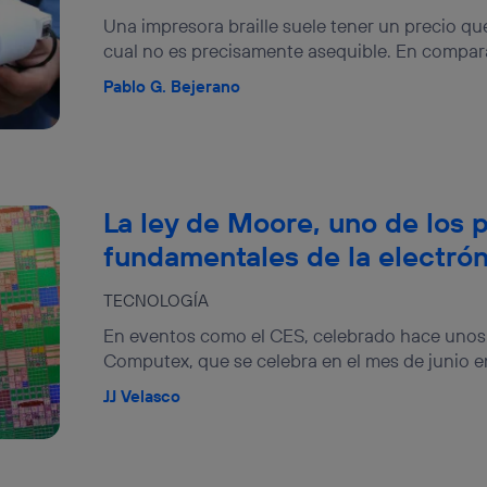
izas una
conexión de banda ancha
(p. ej., Wi-Fi), el marketing o análi
Una impresora braille suele tener un precio qu
ará en función de las actividades de navegación de los miembros del
cual no es precisamente asequible. En compara
dado su consentimiento.
izas
datos móviles
, el marketing será más personalizado, ya que se ba
Pablo G. Bejerano
ente en la navegación del usuario del móvil.
stionar los consentimientos Utiq seleccionando “Administrar Utiq” e
de esta página web o visitando el
portal de privacidad de Utiq (“c
información, consulta la
política de privacidad de Utiq
.
La ley de Moore, uno de los p
fundamentales de la electró
TECNOLOGÍA
En eventos como el CES, celebrado hace unos d
Computex, que se celebra en el mes de junio en
JJ Velasco