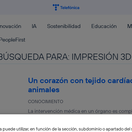
nnovación
IA
Sostenibilidad
Educación
M
PeopleFirst
BÚSQUEDA PARA:
IMPRESIÓN 3D
Un corazón con tejido cardíaco
animales
CONOCIMIENTO
La intervención médica en un órgano es compl
requiere el corazón es aún mayor. Cualquier d
Pablo G. Bejerano
a puede utilizar, en función de la sección, subdominio o apartado del 