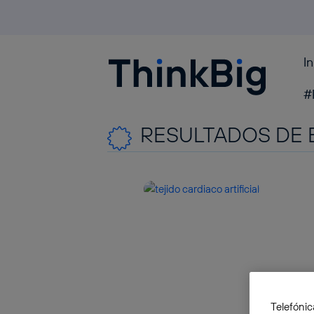
I
Blogthinkbig.com
#
RESULTADOS DE 
Telefónic