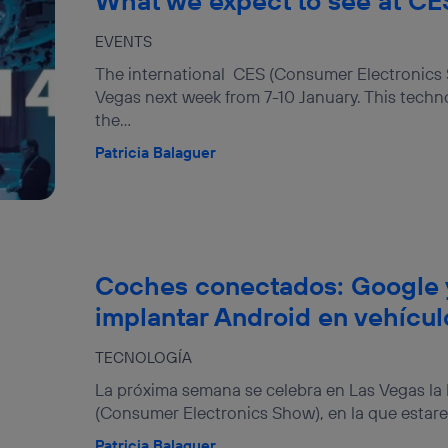
What we expect to see at CE
EVENTS
The international CES (Consumer Electronics S
Vegas next week from 7-10 January. This techno
the...
Patricia Balaguer
Coches conectados: Google 
implantar Android en vehícul
TECNOLOGÍA
La próxima semana se celebra en Las Vegas la 
(Consumer Electronics Show), en la que estare
Patricia Balaguer