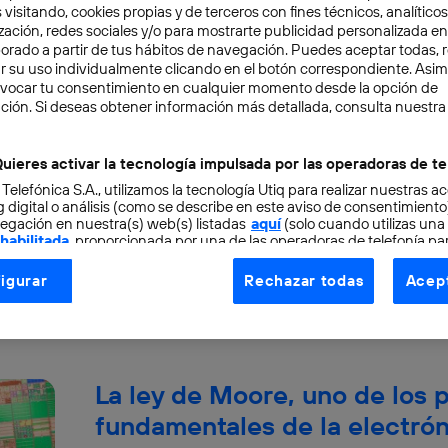
 visitando, cookies propias y de terceros con fines técnicos, analíticos
zación, redes sociales y/o para mostrarte publicidad personalizada e
aborado a partir de tus hábitos de navegación. Puedes aceptar todas, 
r su uso individualmente clicando en el botón correspondiente. Asi
evocar tu consentimiento en cualquier momento desde la opción de
Construyendo un portátil op
ción. Si deseas obtener información más detallada, consulta nuestra
TECNOLOGÍA
uieres activar la tecnología impulsada por las operadoras de te
Construir tu propio portátil parece una tarea 
 Telefónica S.A., utilizamos la tecnología Utiq para realizar nuestras a
profesionales muy expertos con una gran pasión p
 digital o análisis (como se describe en este aviso de consentimient
egación en nuestra(s) web(s) listadas
aquí
(solo cuando utilizas una
Pablo G. Bejerano
 habilitada
, proporcionada por una de las operadoras de telefonía par
tu consentimiento en cada página web).
igurar
Rechazar todas
Acept
ogía Utiq está diseñada con la privacidad como prioridad ofreciéndot
ogía utiliza un identificador cifrado creado por tu
operadora de tele
o tu dirección IP y otra información de la cuenta de cliente de telec
 a la conexión que utilizas (p. ej., número de teléfono móvil).
La ley de Moore, uno de los p
tificador se asigna a la conexión de internet, por lo que cualquier pe
u dispositivo y consienta el uso de la tecnología recibirá el mismo iden
fundamentales de la electró
nte: