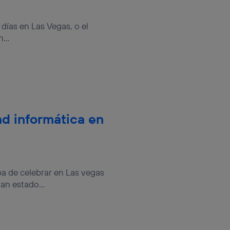
sis se
 hogar que
ías en Las Vegas, o el
...
sará
n la parte
onsenthub”)
.
ad informática en
ba de celebrar en Las vegas
n estado...