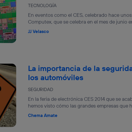
izas una
conexión de banda ancha
(p. ej., Wi-Fi), el marketing o análi
TECNOLOGÍA
ará en función de las actividades de navegación de los miembros del
En eventos como el CES, celebrado hace unos d
dado su consentimiento.
Computex, que se celebra en el mes de junio en
izas
datos móviles
, el marketing será más personalizado, ya que se ba
ente en la navegación del usuario del móvil.
JJ Velasco
stionar los consentimientos Utiq seleccionando “Administrar Utiq” e
de esta página web o visitando el
portal de privacidad de Utiq (“c
información, consulta la
política de privacidad de Utiq
.
La importancia de la segurid
los automóviles
SEGURIDAD
En la feria de electrónica CES 2014 que se aca
hemos visto cómo las grandes empresas que ha
Chema Amate