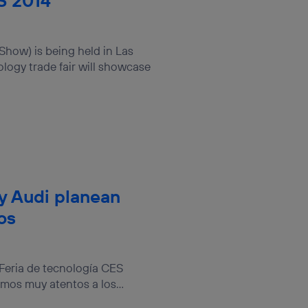
S 2014
how) is being held in Las
logy trade fair will showcase
y Audi planean
os
Feria de tecnología CES
mos muy atentos a los...