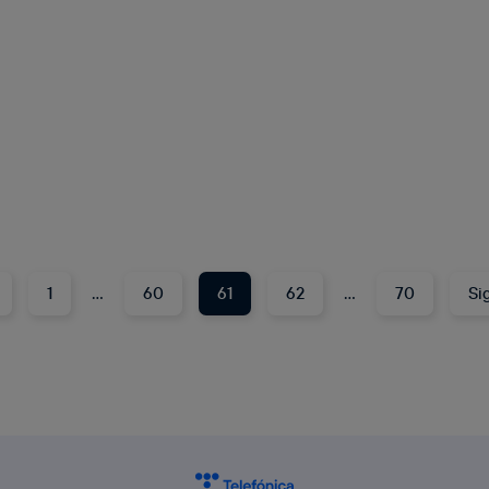
1
…
60
61
62
…
70
Si