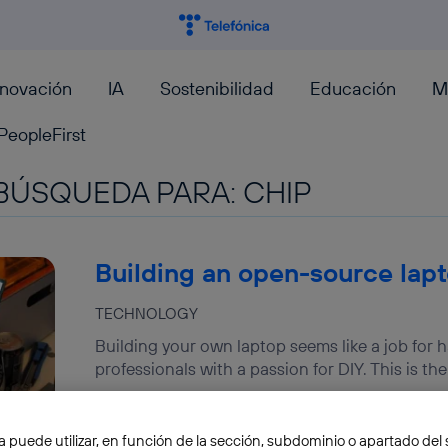
nnovación
IA
Sostenibilidad
Educación
M
PeopleFirst
BÚSQUEDA PARA:
CHIP
Building an open-source lap
TECHNOLOGY
Building your own laptop seems like a job for 
professionals with a passion for DIY. This is the
Pablo G. Bejerano
a puede utilizar, en función de la sección, subdominio o apartado del 