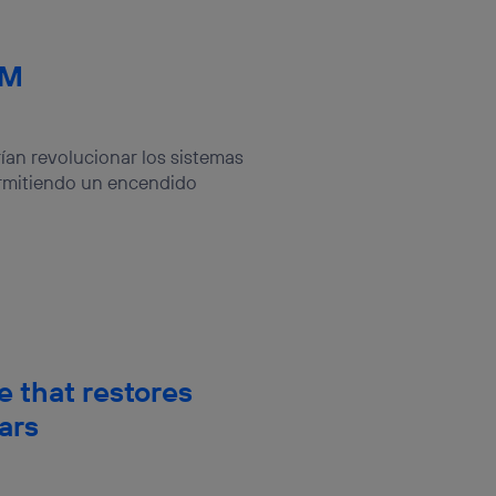
AM
n revolucionar los sistemas
ermitiendo un encendido
e that restores
ears