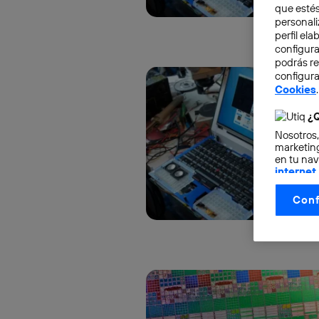
que estés
personali
perfil el
configura
podrás r
configura
Cookies
.
¿Q
Nosotros,
marketing
en tu nav
internet
otorgas 
Conf
La tecnol
control.
La tecnol
utilizand
vinculada
Este iden
conecte s
Típicame