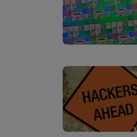
Si util
realiz
hayan 
Si util
únicam
Puedes ge
inferior 
Para más 