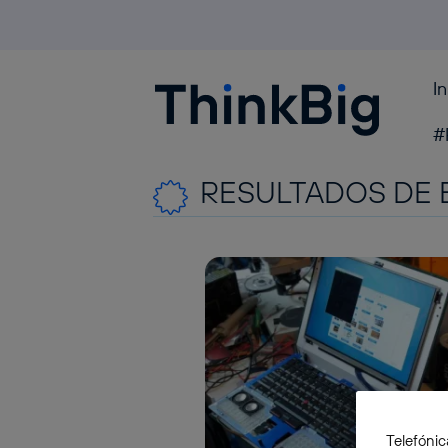
I
Blogthinkbig.com
#
RESULTADOS DE 
Telefónic