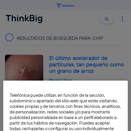
Buscar:
Buscar
RESULTADOS DE BÚSQUEDA PARA:
CHIP
El último acelerador de
partículas, tan pequeño como
un grano de arroz
Miguel A. Perez
Telefónica puede utilizar, en función de la sección,
subdominio o apartado del sitio web que estés visitando,
El grafeno promete disparar la
cookies propias y de terceros con fines técnicos, analíticos,
eficiencia de los datacenters
de personalización, redes sociales y/o para mostrarte
publicidad personalizada en base a un perfil elaborado a
Pablo G. Bejerano
partir de tus hábitos de navegación. Puedes aceptar
todas, rechazarlas o configurar su uso individualmente