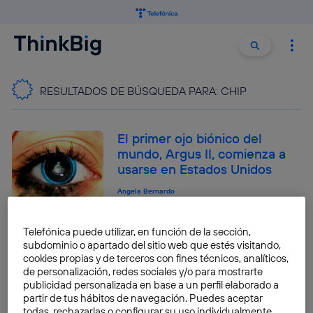
Buscar:
Buscar
RESULTADOS DE BÚSQUEDA PARA:
CHIP
El primer ojo biónico del
mundo, Argus II, comienza a
usarse en Estados Unidos
Angela Bernardo
Telefónica puede utilizar, en función de la sección,
Aprender a programar es el
subdominio o apartado del sitio web que estés visitando,
futuro de la educación
cookies propias y de terceros con fines técnicos, analíticos,
de personalización, redes sociales y/o para mostrarte
primaria
publicidad personalizada en base a un perfil elaborado a
Pablo G. Bejerano
partir de tus hábitos de navegación. Puedes aceptar
todas, rechazarlas o configurar su uso individualmente