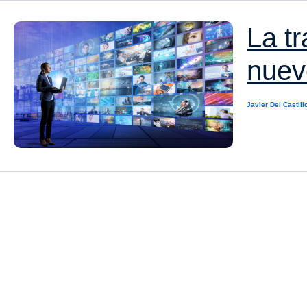
La t
nuev
Javier Del Castill