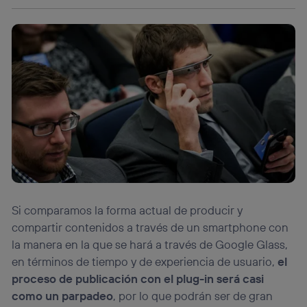
identificador. Típicamente:
Si utilizas una
conexión de banda ancha
(p. ej., Wi-Fi),
el marketing o análisis se realizará en función de las
actividades de navegación de los miembros del hogar
que hayan dado su consentimiento.
Si utilizas
datos móviles
, el marketing será más
personalizado, ya que se basará únicamente en la
navegación del usuario del móvil.
Puedes gestionar los consentimientos Utiq seleccionando
“Administrar Utiq” en la parte inferior de esta página web o
visitando el
portal de privacidad de Utiq
(“consenthub”)
. Para más información, consulta
la
política de privacidad de Utiq
.
Si comparamos la forma actual de producir y
compartir contenidos a través de un smartphone con
la manera en la que se hará a través de Google Glass,
en términos de tiempo y de experiencia de usuario,
el
proceso de publicación con el plug-in será casi
como un parpadeo
, por lo que podrán ser de gran