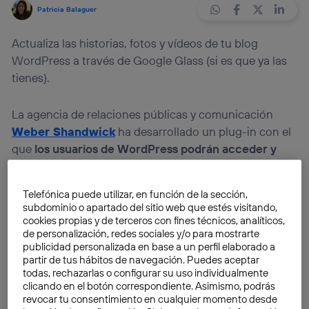
Patricia Balaguer
Actualiza las historias, fotos y vídeos de tu blog
WordPress a través de Google Glass (si es que ya las
tienes).
La agencia de relaciones públicas y comunicación
Weber Shandwick
ha desarrollado un plug-in con el
que
los usuarios de WordPress podrán acceder y
actualizar sus publicaciones en la plataforma a
través de las gafas Google Glass
.
Telefónica puede utilizar, en función de la sección,
subdominio o apartado del sitio web que estés visitando,
El plug-in
wpForGlass
no ha sido lanzado todavía de
cookies propias y de terceros con fines técnicos, analíticos,
de personalización, redes sociales y/o para mostrarte
forma oficial por WordPress, pero podemos adelantar
publicidad personalizada en base a un perfil elaborado a
que llevará menos de un minuto tomar una fotografía
partir de tus hábitos de navegación. Puedes aceptar
o grabar un vídeo en, pongamos, un evento al que
todas, rechazarlas o configurar su uso individualmente
clicando en el botón correspondiente. Asimismo, podrás
asistamos, y que se muestre publicado en nuestro
revocar tu consentimiento en cualquier momento desde
blog o página web. Sin embargo, por el momento el