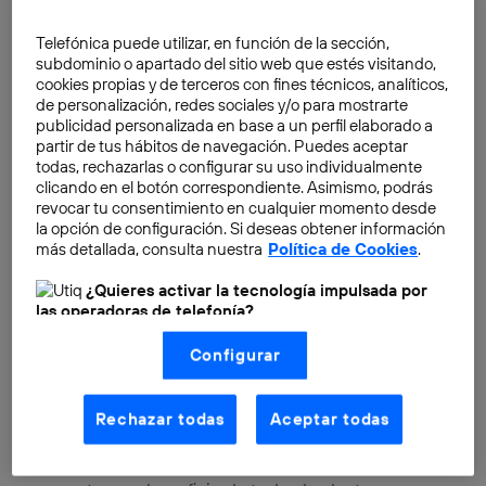
Telefónica puede utilizar, en función de la sección,
Dada la importancia de los comentarios como espacio
subdominio o apartado del sitio web que estés visitando,
de participación en la creación o la argumentación de
cookies propias y de terceros con fines técnicos, analíticos,
de personalización, redes sociales y/o para mostrarte
los autores de nuestro blog, te pedimos que por favor
publicidad personalizada en base a un perfil elaborado a
cumplas con las siguientes normas de participación:
partir de tus hábitos de navegación. Puedes aceptar
todas, rechazarlas o configurar su uso individualmente
clicando en el botón correspondiente. Asimismo, podrás
1. El autor tiene toda la legitimidad para determinar
revocar tu consentimiento en cualquier momento desde
qué comentarios complementan o no su post. No
la opción de configuración. Si deseas obtener información
consideramos que la no inclusión de un comentario
más detallada, consulta nuestra
Política de Cookies
.
sea, en ningún caso, una forma de censura o de
¿Quieres activar la tecnología impulsada por
impedir la expresión personal: en la Red hay espacio
las operadoras de telefonía?
suficiente para reflejar toda las opiniones con medios
Nosotros, Telefónica S.A., utilizamos la tecnología Utiq para
al alcance de cualquier persona; enlazar permite hacer
Configurar
realizar nuestras acciones de marketing digital o análisis
(como se describe en este aviso de consentimiento)
referencia a aquellos contenidos sobre los que se
basadas en tu navegación en nuestra(s) web(s)
discute, por lo que ninguna voz puede ser acallada.
listadas
aquí
(solo cuando utilizas una
conexión a
Rechazar todas
Aceptar todas
internet habilitada
, proporcionada por una de las
Simplemente, nuestro propósito editorial es mantener
operadoras de telefonía participantes, y otorgas tu
una conversación relevante acerca de los contenidos
consentimiento en cada página web).