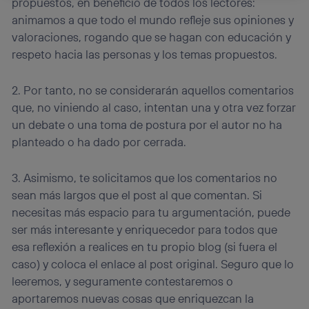
propuestos, en beneficio de todos los lectores:
La tecnología Utiq está diseñada con la privacidad como
animamos a que todo el mundo refleje sus opiniones y
prioridad ofreciéndote elección y control.
valoraciones, rogando que se hagan con educación y
La tecnología utiliza un identificador cifrado creado por tu
operadora de telefonía
, utilizando tu dirección IP y otra
respeto hacia las personas y los temas propuestos.
información de la cuenta de cliente de
telecomunicaciones vinculada a la conexión que utilizas
2. Por tanto, no se considerarán aquellos comentarios
(p. ej., número de teléfono móvil).
que, no viniendo al caso, intentan una y otra vez forzar
Este identificador se asigna a la conexión de internet, por
lo que cualquier persona que conecte su dispositivo y
un debate o una toma de postura por el autor no ha
consienta el uso de la tecnología recibirá el mismo
planteado o ha dado por cerrada.
identificador. Típicamente:
Si utilizas una
conexión de banda ancha
(p. ej., Wi-Fi),
3. Asimismo, te solicitamos que los comentarios no
el marketing o análisis se realizará en función de las
actividades de navegación de los miembros del hogar
sean más largos que el post al que comentan. Si
que hayan dado su consentimiento.
necesitas más espacio para tu argumentación, puede
Si utilizas
datos móviles
, el marketing será más
ser más interesante y enriquecedor para todos que
personalizado, ya que se basará únicamente en la
esa reflexión a realices en tu propio blog (si fuera el
navegación del usuario del móvil.
caso) y coloca el enlace al post original. Seguro que lo
Puedes gestionar los consentimientos Utiq seleccionando
leeremos, y seguramente contestaremos o
“Administrar Utiq” en la parte inferior de esta página web o
visitando el
portal de privacidad de Utiq
aportaremos nuevas cosas que enriquezcan la
(“consenthub”)
. Para más información, consulta