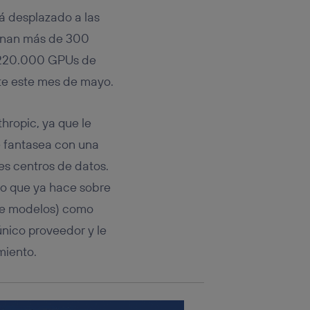
rsona que
tificador.
á desplazado a las
ionan más de 300
sis se
e 220.000 GPUs de
 hogar que
nte este mes de mayo.
sará
hropic, ya que le
n la parte
onsenthub”)
.
e fantasea con una
es centros de datos.
go que ya hace sobre
 de modelos) como
único proveedor y le
miento.