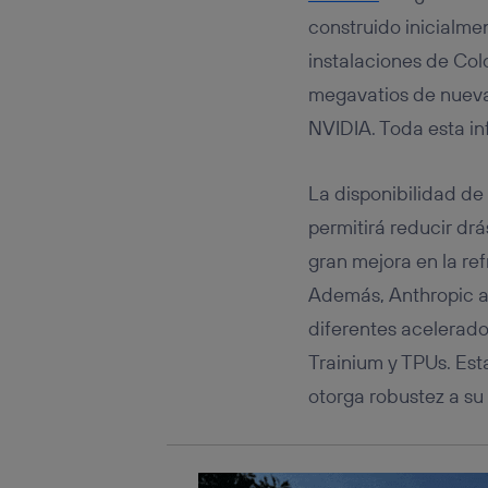
Este iden
conecte s
construido inicialme
Típicame
instalaciones de Col
Si util
megavatios de nueva
realiz
hayan 
NVIDIA. Toda esta in
Si util
únicam
La disponibilidad de
Puedes ge
inferior 
permitirá reducir dr
Para más 
gran mejora en la ref
Además, Anthropic a
diferentes acelerado
Trainium y TPUs. Est
otorga robustez a su