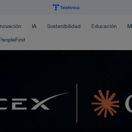
nnovación
IA
Sostenibilidad
Educación
M
PeopleFirst