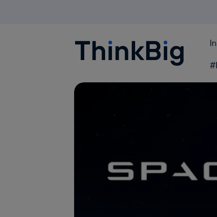
I
Blogthinkbig.com
#