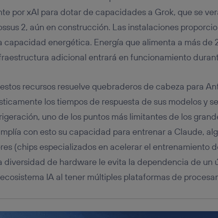
tificador se asigna a la conexión de internet, por lo que cualquier pe
u dispositivo y consienta el uso de la tecnología recibirá el mismo iden
nte por xAI para dotar de capacidades a Grok, que se ver
nte:
ossus 2, aún en construcción. Las instalaciones proporc
izas una
conexión de banda ancha
(p. ej., Wi-Fi), el marketing o análi
 capacidad energética. Energía que alimenta a más d
ará en función de las actividades de navegación de los miembros del
dado su consentimiento.
fraestructura adicional entrará en funcionamiento dura
izas
datos móviles
, el marketing será más personalizado, ya que se ba
ente en la navegación del usuario del móvil.
 estos recursos resuelve quebraderos de cabeza para Ant
stionar los consentimientos Utiq seleccionando “Administrar Utiq” e
de esta página web o visitando el
portal de privacidad de Utiq (“c
ásticamente los tiempos de respuesta de sus modelos y s
información, consulta la
política de privacidad de Utiq
.
rigeración, uno de los puntos más limitantes de los grand
mplía con esto su capacidad para entrenar a Claude, al
res (chips especializados en acelerar el entrenamiento
a diversidad de hardware le evita la dependencia de un 
 ecosistema IA al tener múltiples plataformas de procesa