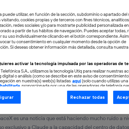
a puede utilizar, en función de la sección, subdominio o apartado del 
 visitando, cookies propias y de terceros con fines técnicos, analíticos
zación, redes sociales y/o para mostrarte publicidad personalizada e
aborado a partir de tus hábitos de navegación. Puedes aceptar todas, 
r su uso individualmente clicando en el botón correspondiente. Asi
evocar tu consentimiento en cualquier momento desde la opción de
GENCIA ARTIFICIAL
4 min
ción. Si deseas obtener información más detallada, consulta nuestra
 alianza entre Claude y 
uieres activar la tecnología impulsada por las operadoras de te
 Telefónica S.A., utilizamos la tecnología Utiq para realizar nuestras a
cial de Colossus
 digital o análisis (como se describe en este aviso de consentimient
egación en nuestra(s) web(s) listadas
aquí
(solo cuando utilizas una
 habilitada
, proporcionada por una de las operadoras de telefonía par
tu consentimiento en cada página web).
igurar
Rechazar todas
Acept
ogía Utiq está diseñada con la privacidad como prioridad ofreciéndot
gui
ogía utiliza un identificador cifrado creado por tu
operadora de tele
o tu dirección IP y otra información de la cuenta de cliente de telec
aceX es una noticia que está haciendo mucho ruido a niv
 a la conexión que utilizas (p. ej., número de teléfono móvil).
o exclusivo a Claude a la capacidad del centro de datos