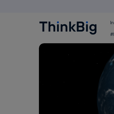
I
Blogthinkbig.com
#