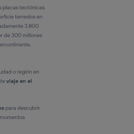
s placas tectónicas.
ficie terrestre en
imadamente 3.800
or de 300 millones
ercontinente,
iudad o región en
ste
viaje en el
os
para descubrir
s momentos