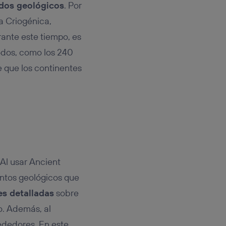
odos geológicos
. Por
a Criogénica,
ante este tiempo, es
íodos, como los 240
e que los continentes
 Al usar Ancient
entos geológicos que
es detalladas
sobre
o. Además, al
rededores. En este