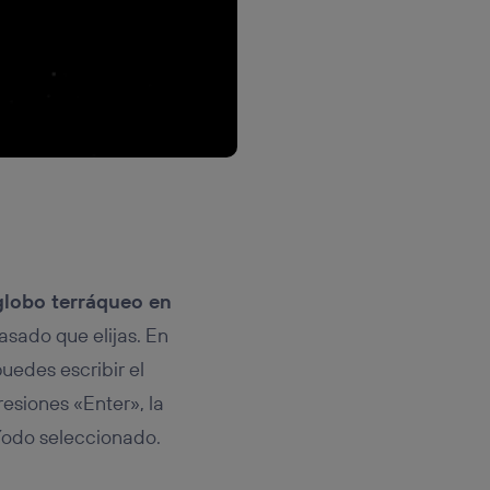
globo terráqueo en
asado que elijas. En
puedes escribir el
esiones «Enter», la
íodo seleccionado.