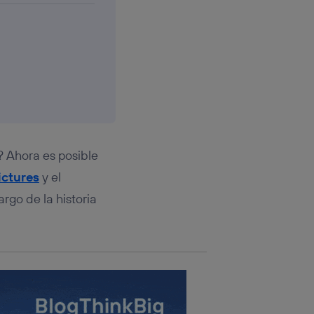
rsona que
tificador.
sis se
 hogar que
sará
n la parte
onsenthub”)
.
 Ahora es posible
ictures
y el
argo de la historia