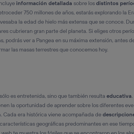
incluye
información detallada
sobre los
distintos perí
retroceder 750 millones de años, estarás explorando la Er
avesaba la edad de hielo más extensa que se conoce. Dur
ares cubrieran gran parte del planeta. Si eliges otros per
ás, podrás ver a Pangea en su máxima extensión, antes d
rmar las masas terrestres que conocemos hoy.
sólo es entretenida, sino que también resulta
educativa
.
tienen la oportunidad de aprender sobre los diferentes ev
a. Cada era histórica viene acompañada de
descripcion
as características geográficas predominantes en ese tiemp
la web te muestra los fósiles que se encontraron en los al