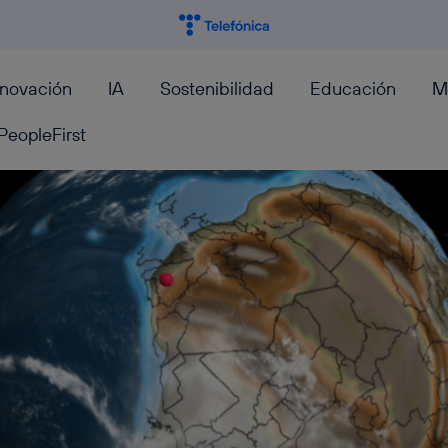
nnovación
IA
Sostenibilidad
Educación
M
PeopleFirst