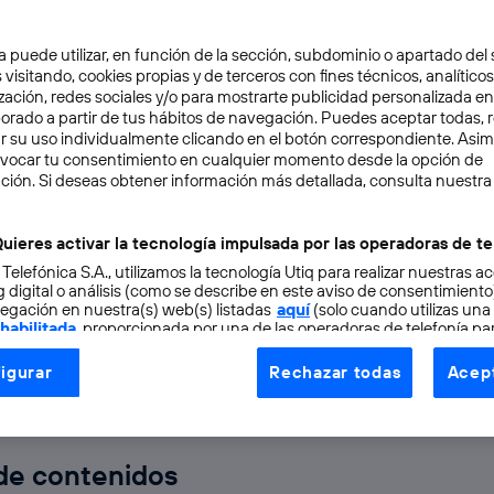
a puede utilizar, en función de la sección, subdominio o apartado del 
 visitando, cookies propias y de terceros con fines técnicos, analíticos
zación, redes sociales y/o para mostrarte publicidad personalizada e
aborado a partir de tus hábitos de navegación. Puedes aceptar todas, 
r su uso individualmente clicando en el botón correspondiente. Asi
evocar tu consentimiento en cualquier momento desde la opción de
CIÓN
4 min
ción. Si deseas obtener información más detallada, consulta nuestra
Earth: explora cómo era 
uieres activar la tecnología impulsada por las operadoras de te
 Telefónica S.A., utilizamos la tecnología Utiq para realizar nuestras a
ace millones de años
 digital o análisis (como se describe en este aviso de consentimient
egación en nuestra(s) web(s) listadas
aquí
(solo cuando utilizas una
 habilitada
, proporcionada por una de las operadoras de telefonía par
tu consentimiento en cada página web).
igurar
Rechazar todas
Acept
ogía Utiq está diseñada con la privacidad como prioridad ofreciéndot
ido
ogía utiliza un identificador cifrado creado por tu
operadora de tele
o tu dirección IP y otra información de la cuenta de cliente de telec
 a la conexión que utilizas (p. ej., número de teléfono móvil).
 de contenidos