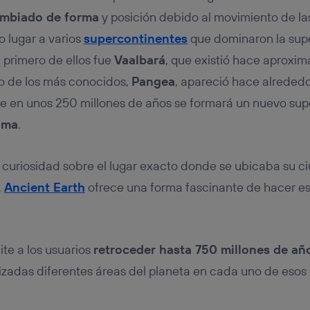
ambiado de forma
y posición debido al movimiento de la
 lugar a varios
supercontinentes
que dominaron la super
 primero de ellos fue
Vaalbará
, que existió hace aprox
no de los más conocidos,
Pangea
, apareció hace alreded
e en unos 250 millones de años se formará un nuevo sup
ima
.
 curiosidad sobre el lugar exacto donde se ubicaba su c
,
Ancient Earth
ofrece una forma fascinante de hacer e
te a los usuarios
retroceder hasta 750 millones de añ
izadas diferentes áreas del planeta en cada uno de eso