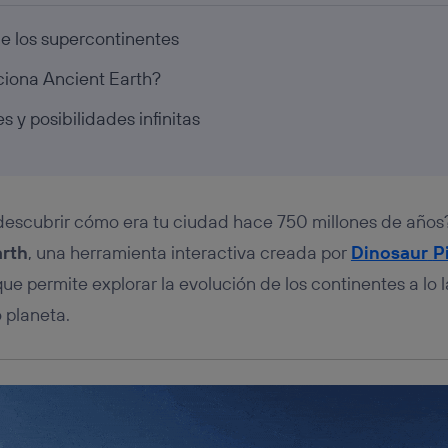
tificador se asigna a la conexión de internet, por lo que cualquier pe
u dispositivo y consienta el uso de la tecnología recibirá el mismo iden
de los supercontinentes
nte:
izas una
conexión de banda ancha
(p. ej., Wi-Fi), el marketing o análi
iona Ancient Earth?
ará en función de las actividades de navegación de los miembros del
dado su consentimiento.
s y posibilidades infinitas
izas
datos móviles
, el marketing será más personalizado, ya que se ba
ente en la navegación del usuario del móvil.
stionar los consentimientos Utiq seleccionando “Administrar Utiq” e
de esta página web o visitando el
portal de privacidad de Utiq (“c
información, consulta la
política de privacidad de Utiq
.
descubrir cómo era tu ciudad hace 750 millones de años?
arth
, una herramienta interactiva creada por
Dinosaur
P
que permite explorar la evolución de los continentes a lo l
 planeta.