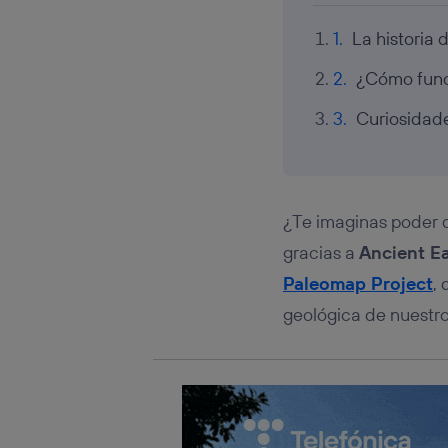
Este iden
conecte s
La historia 
Típicame
Si util
¿Cómo func
realiz
hayan 
Curiosidade
Si util
únicam
Puedes ge
inferior 
Para más 
¿Te imaginas poder 
gracias a
Ancient E
Paleomap Project
, 
geológica de nuestro