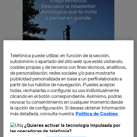
Telefónica puede utilizar, en función de la sección,
subdominio o apartado del sitio web que estés visitando,
cookies propias y de terceros con fines técnicos, analíticos,
de personalización, redes sociales y/o para mostrarte
publicidad personalizada en base a un perfil elaborado a
Apagón de la TDT en España: todo lo
partir de tus hábitos de navegación. Puedes aceptar
todas, rechazarlas o configurar su uso individualmente
que debes saber
clicando en el botón correspondiente. Asimismo, podrás
revocar tu consentimiento en cualquier momento desde
El apagón de la TDT 2024 se implantará, de forma
la opción de configuración. Si deseas obtener información
oficial, el próximo
14 de febrero
. Este cambio forma
más detallada, consulta nuestra
Política de Cookies
.
parte de las medidas que incluye el
Plan Técnico de la
¿Quieres activar la tecnología impulsada por
TDT
, que fue aprobado en 2019 por el Gobierno.
las operadoras de telefonía?