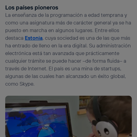
que hayan dado su consentimiento.
Los países pioneros
Si utilizas
datos móviles
, el marketing será más
La enseñanza de la programación a edad temprana y
personalizado, ya que se basará únicamente en la
navegación del usuario del móvil.
como una asignatura más de carácter general ya se ha
Puedes gestionar los consentimientos Utiq seleccionando
puesto en marcha en algunos lugares. Entre ellos
“Administrar Utiq” en la parte inferior de esta página web o
destaca
Estonia
, cuya sociedad es una de las que más
visitando el
portal de privacidad de Utiq
ha entrado de lleno en la era digital. Su administración
(“consenthub”)
. Para más información, consulta
la
política de privacidad de Utiq
.
electrónica está tan avanzada que prácticamente
cualquier trámite se puede hacer –de forma fluida– a
través de Internet. El país es una mina de startups,
algunas de las cuales han alcanzado un éxito global,
como Skype.