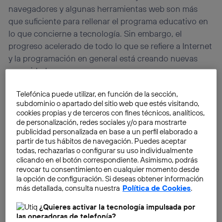
navegadores y algunas herramientas web son más
que suficiente para rellenar el programa educativo en
lo que concierne a tecnología. Sin embargo, el
progreso acelerado de todo lo que se refiere a Internet
y la programación en general está creando nuevas
necesidades.
Telefónica puede utilizar, en función de la sección,
subdominio o apartado del sitio web que estés visitando,
cookies propias y de terceros con fines técnicos, analíticos,
de personalización, redes sociales y/o para mostrarte
publicidad personalizada en base a un perfil elaborado a
partir de tus hábitos de navegación. Puedes aceptar
todas, rechazarlas o configurar su uso individualmente
clicando en el botón correspondiente. Asimismo, podrás
revocar tu consentimiento en cualquier momento desde
la opción de configuración. Si deseas obtener información
más detallada, consulta nuestra
Política de Cookies
.
¿Quieres activar la tecnología impulsada por
las operadoras de telefonía?