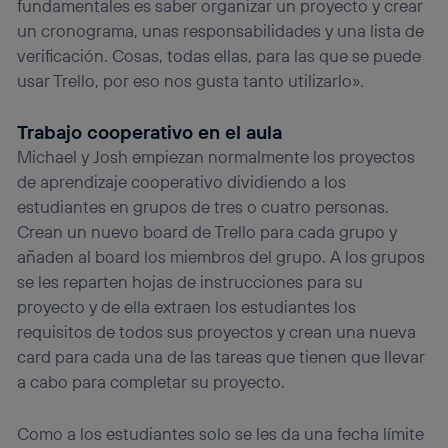
fundamentales es saber organizar un proyecto y crear
el marketing o análisis se realizará en función de las
un cronograma, unas responsabilidades y una lista de
actividades de navegación de los miembros del hogar
verificación. Cosas, todas ellas, para las que se puede
que hayan dado su consentimiento.
usar Trello, por eso nos gusta tanto utilizarlo».
Si utilizas
datos móviles
, el marketing será más
personalizado, ya que se basará únicamente en la
navegación del usuario del móvil.
Trabajo cooperativo en el aula
Puedes gestionar los consentimientos Utiq seleccionando
Michael y Josh empiezan normalmente los proyectos
“Administrar Utiq” en la parte inferior de esta página web o
de aprendizaje cooperativo dividiendo a los
visitando el
portal de privacidad de Utiq
estudiantes en grupos de tres o cuatro personas.
(“consenthub”)
. Para más información, consulta
la
política de privacidad de Utiq
.
Crean un nuevo board de Trello para cada grupo y
añaden al board los miembros del grupo. A los grupos
se les reparten hojas de instrucciones para su
proyecto y de ella extraen los estudiantes los
requisitos de todos sus proyectos y crean una nueva
card para cada una de las tareas que tienen que llevar
a cabo para completar su proyecto.
Como a los estudiantes solo se les da una fecha límite