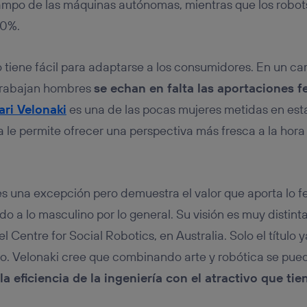
ampo de las máquinas autónomas, mientras que los robots
20%.
lo tiene fácil para adaptarse a los consumidores. En un 
trabajan hombres
se echan en falta las aportaciones 
ri Velonaki
es una de las pocas mujeres metidas en est
a le permite ofrecer una perspectiva más fresca a la hora
es una excepción pero demuestra el valor que aporta lo 
 a lo masculino por lo general. Su visión es muy distinta 
l Centre for Social Robotics, en Australia. Solo el título y
o. Velonaki cree que combinando arte y robótica se pue
la eficiencia de la ingeniería con el atractivo que tien