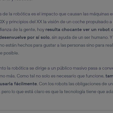
tificador se asigna a la conexión de internet, por lo que cualquier pe
u dispositivo y consienta el uso de la tecnología recibirá el mismo iden
nte:
 de la robótica es el impacto que causan las máquinas en
izas una
conexión de banda ancha
(p. ej., Wi-Fi), el marketing o análi
 XIX y principios del XX la visión de un coche propulsado 
ará en función de las actividades de navegación de los miembros del
dado su consentimiento.
ianza de la gente, hoy
resulta chocante ver un robot 
izas
datos móviles
, el marketing será más personalizado, ya que se ba
esenvuelve por sí solo
, sin ayuda de un ser humano. Y 
ente en la navegación del usuario del móvil.
 no están hechos para gustar a las personas sino para rea
stionar los consentimientos Utiq seleccionando “Administrar Utiq” e
de esta página web o visitando el
portal de privacidad de Utiq (“c
e posible.
información, consulta la
política de privacidad de Utiq
.
to la robótica se dirige a un público masivo pasa a conv
mo más. Como tal no solo es necesario que funcione,
tam
usarla fácilmente
. Con los robots las obligaciones de 
 pero lo que está claro es que la tecnología tiene que ad