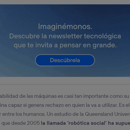
abilidad de las máquinas es casi tan importante como su 
a capaz si genera rechazo en quien la va a utilizar. Es el
r entre los humanos. Un estudio de la Queensland Univer
ta que desde 2005
la llamada ‘robótica social’ ha supu