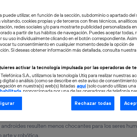
a puede utilizar, en función de la sección, subdominio o apartado del 
 visitando, cookies propias y de terceros con fines técnicos, analíticos
zación, redes sociales y/o para mostrarte publicidad personalizada e
aborado a partir de tus hábitos de navegación. Puedes aceptar todas, 
r su uso individualmente clicando en el botón correspondiente. Asi
evocar tu consentimiento en cualquier momento desde la opción de
ción. Si deseas obtener información más detallada, consulta nuestra
URO
3 min
obótica se combinan par
uieres activar la tecnología impulsada por las operadoras de te
 Telefónica S.A., utilizamos la tecnología Utiq para realizar nuestras a
r androides más human
 digital o análisis (como se describe en este aviso de consentimient
egación en nuestra(s) web(s) listadas
aquí
(solo cuando utilizas una
 habilitada
, proporcionada por una de las operadoras de telefonía par
tu consentimiento en cada página web).
igurar
Rechazar todas
Acept
ogía Utiq está diseñada con la privacidad como prioridad ofreciéndot
ogía utiliza un identificador cifrado creado por tu
operadora de tele
o tu dirección IP y otra información de la cuenta de cliente de telec
os androides resulten menos chocantes para los seres hum
 a la conexión que utilizas (p. ej., número de teléfono móvil).
 arte y robótica.