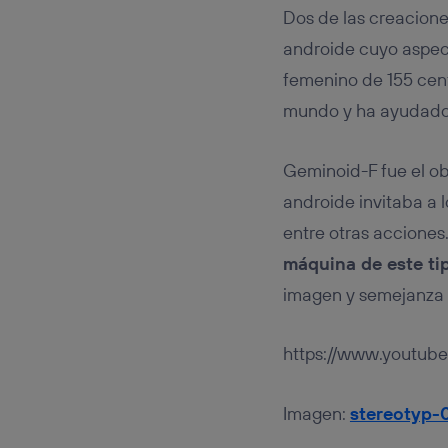
Dos de las creacione
androide cuyo aspect
femenino de 155 cent
mundo y ha ayudado 
Geminoid-F fue el ob
androide invitaba a 
entre otras accione
máquina de este ti
imagen y semejanza d
https://www.youtu
Imagen:
stereotyp-