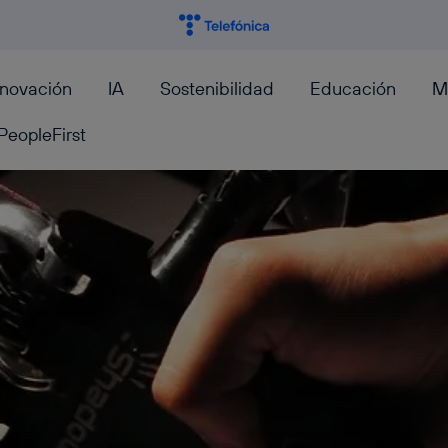
nnovación
IA
Sostenibilidad
Educación
M
PeopleFirst