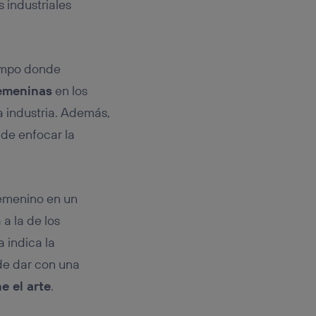
 industriales
campo donde
femeninas
en los
a industria. Además,
 de enfocar la
femenino en un
a la de los
a indica la
de dar con una
e el arte
.