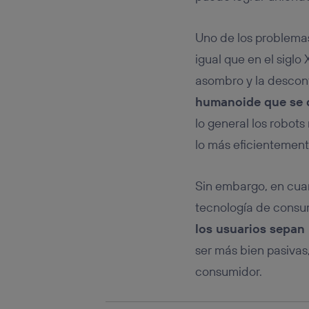
Este iden
conecte s
Típicame
Uno de los problemas
Si util
igual que en el siglo
realiz
hayan 
asombro y la desconf
Si util
humanoide que se d
únicam
lo general los robots
Puedes ge
inferior 
lo más eficientement
Para más 
Sin embargo, en cuan
tecnología de consu
los usuarios sepan 
ser más bien pasivas,
consumidor.