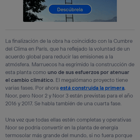
consienta el uso de la tecnología recibirá el mismo
identificador. Típicamente:
Si utilizas una
conexión de banda ancha
(p. ej., Wi-Fi),
el marketing o análisis se realizará en función de las
actividades de navegación de los miembros del hogar
que hayan dado su consentimiento.
La finalización de la obra ha coincidido con la Cumbre
Si utilizas
datos móviles
, el marketing será más
del Clima en París, que ha reflejado la voluntad de un
personalizado, ya que se basará únicamente en la
navegación del usuario del móvil.
acuerdo global para reducir las emisiones a la
Puedes gestionar los consentimientos Utiq seleccionando
atmósfera. Marruecos ha esgrimido la construcción de
“Administrar Utiq” en la parte inferior de esta página web o
esta planta como
uno de sus esfuerzos por atenuar
visitando el
portal de privacidad de Utiq
el cambio climático
. El megalómano proyecto tiene
(“consenthub”)
. Para más información, consulta
la
política de privacidad de Utiq
.
varias fases. Por ahora
está construida la primera
,
Noor, pero Noor 2 y Noor 3 están previstas para el año
2016 y 2017. Se habla también de una cuarta fase.
Una vez que todas ellas estén completas y operativas
Noor se podría convertir en la planta de energía
termosolar más grande del mundo, si no fuera porque