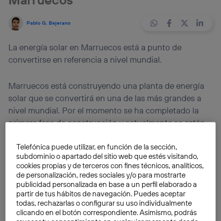
Pablo G. Bejerano
La energía solar en Marruecos está a punto de
convertirse en referencia a nivel mundial.
Marruecos está construyendo una planta de energía
solar que se convertirá en una de las más grandes a
nivel mundial. Por el momento se ha completado la
primera fase de construcción y actualmente se están
llevando a cabo las pruebas pertinentes para ajustar
las operaciones. Se trata de unas instalaciones que
Telefónica puede utilizar, en función de la sección,
subdominio o apartado del sitio web que estés visitando,
llegarán a tener una capacidad de 580 MW
y
cookies propias y de terceros con fines técnicos, analíticos,
ocuparán una superficie de 30 kilómetros cuadrados.
de personalización, redes sociales y/o para mostrarte
Esta potencia será suficiente para abastecer a un
publicidad personalizada en base a un perfil elaborado a
partir de tus hábitos de navegación. Puedes aceptar
millón de hogares.
todas, rechazarlas o configurar su uso individualmente
clicando en el botón correspondiente. Asimismo, podrás