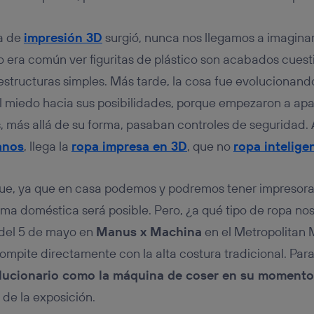
tificador se asigna a la conexión de internet, por lo que cualquier pe
u dispositivo y consienta el uso de la tecnología recibirá el mismo iden
nte:
a de
impresión 3D
surgió, nunca nos llegamos a imaginar
izas una
conexión de banda ancha
(p. ej., Wi-Fi), el marketing o análi
io era común ver figuritas de plástico son acabados cuesti
ará en función de las actividades de navegación de los miembros del
dado su consentimiento.
estructuras simples. Más tarde, la cosa fue evolucionando
izas
datos móviles
, el marketing será más personalizado, ya que se ba
el miedo hacia sus posibilidades, porque empezaron a a
ente en la navegación del usuario del móvil.
, más allá de su forma, pasaban controles de seguridad. 
stionar los consentimientos Utiq seleccionando “Administrar Utiq” e
de esta página web o visitando el
portal de privacidad de Utiq (“c
anos
, llega la
ropa impresa en 3D
, que no
ropa intelige
información, consulta la
política de privacidad de Utiq
.
 que, ya que en casa podemos y podremos tener impresora
ma doméstica será posible. Pero, ¿a qué tipo de ropa no
r del 5 de mayo en
Manus x Machina
en el Metropolitan 
mpite directamente con la alta costura tradicional. Para
olucionario como la máquina de coser en su momento
 de la exposición.