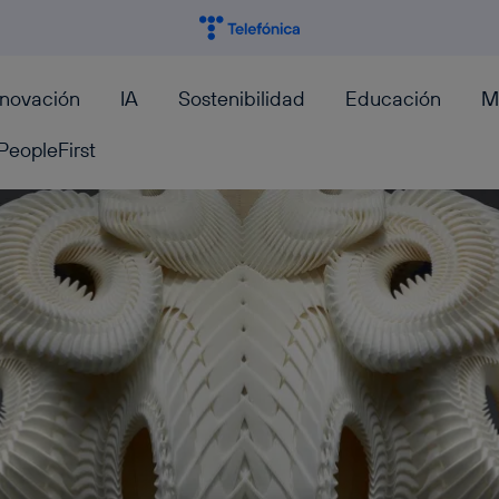
nnovación
IA
Sostenibilidad
Educación
M
PeopleFirst