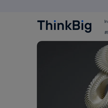
I
Blogthinkbig.com
#