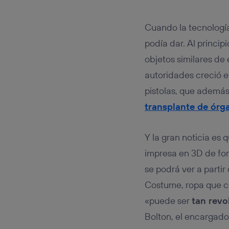
Este iden
conecte s
Típicame
Cuando la tecnologí
Si util
podía dar. Al princip
realiz
hayan 
objetos similares de 
Si util
autoridades creció 
únicam
pistolas, que además
Puedes ge
inferior 
transplante de órg
Para más 
Y la gran noticia es
impresa en 3D de for
se podrá ver a parti
Costume, ropa que co
«puede ser
tan rev
Bolton, el encargado