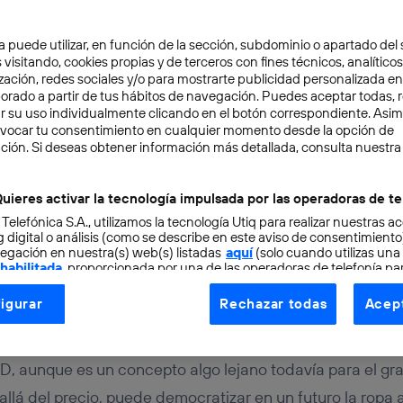
a puede utilizar, en función de la sección, subdominio o apartado del 
 visitando, cookies propias y de terceros con fines técnicos, analíticos
zación, redes sociales y/o para mostrarte publicidad personalizada e
aborado a partir de tus hábitos de navegación. Puedes aceptar todas, 
r su uso individualmente clicando en el botón correspondiente. Asi
evocar tu consentimiento en cualquier momento desde la opción de
URO
2 min
ción. Si deseas obtener información más detallada, consulta nuestra
a ropa impresa en 3D que
uieres activar la tecnología impulsada por las operadoras de te
 Telefónica S.A., utilizamos la tecnología Utiq para realizar nuestras a
a día de hoy
 digital o análisis (como se describe en este aviso de consentimient
egación en nuestra(s) web(s) listadas
aquí
(solo cuando utilizas una
 habilitada
, proporcionada por una de las operadoras de telefonía par
tu consentimiento en cada página web).
igurar
Rechazar todas
Acept
ogía Utiq está diseñada con la privacidad como prioridad ofreciéndot
ogía utiliza un identificador cifrado creado por tu
operadora de tele
o tu dirección IP y otra información de la cuenta de cliente de telec
D, aunque es un concepto algo lejano todavía para el gran
 a la conexión que utilizas (p. ej., número de teléfono móvil).
 allá del precio, puede democratizar en un futuro la ropa