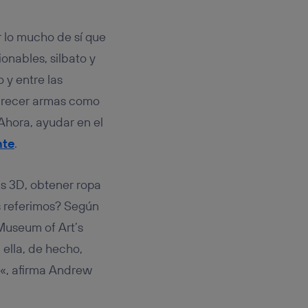
rsona que
tificador.
 lo mucho de sí que
sis se
onables, silbato y
 hogar que
 y entre las
sará
parecer armas como
Ahora, ayudar en el
n la parte
onsenthub”)
.
nte
.
s 3D, obtener ropa
s referimos? Según
Museum of Art’s
 ella, de hecho,
«, afirma Andrew