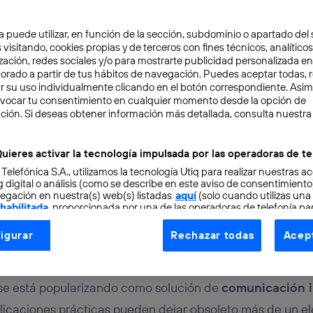
a puede utilizar, en función de la sección, subdominio o apartado del 
 visitando, cookies propias y de terceros con fines técnicos, analíticos
zación, redes sociales y/o para mostrarte publicidad personalizada e
aborado a partir de tus hábitos de navegación. Puedes aceptar todas, 
r su uso individualmente clicando en el botón correspondiente. Asi
evocar tu consentimiento en cualquier momento desde la opción de
ción. Si deseas obtener información más detallada, consulta nuestra
OVACIÓN
TECNOLOGÍA
3 min
 lidera un proyecto pilot
uieres activar la tecnología impulsada por las operadoras de te
 Telefónica S.A., utilizamos la tecnología Utiq para realizar nuestras a
u transporte público
 digital o análisis (como se describe en este aviso de consentimient
egación en nuestra(s) web(s) listadas
aquí
(solo cuando utilizas una
 habilitada
, proporcionada por una de las operadoras de telefonía par
tu consentimiento en cada página web).
igurar
Rechazar todas
Acept
ogía Utiq está diseñada con la privacidad como prioridad ofreciéndot
uelo
ogía utiliza un identificador cifrado creado por tu
operadora de tele
o tu dirección IP y otra información de la cuenta de cliente de telec
se está popularizando como solución de
comunicación i
 a la conexión que utilizas (p. ej., número de teléfono móvil).
licaciones prácticas pueden dejar obsoleto más de un e