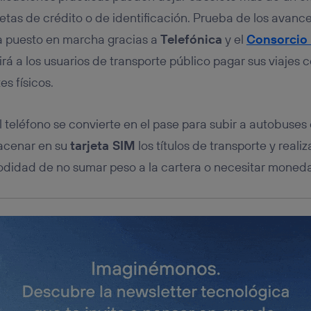
tificador se asigna a la conexión de internet, por lo que cualquier pe
u dispositivo y consienta el uso de la tecnología recibirá el mismo iden
etas de crédito o de identificación. Prueba de los avanc
nte:
a puesto en marcha gracias a
Telefónica
y el
Consorcio 
izas una
conexión de banda ancha
(p. ej., Wi-Fi), el marketing o análi
rá a los usuarios de transporte público pagar sus viajes c
ará en función de las actividades de navegación de los miembros del
dado su consentimiento.
es físicos.
izas
datos móviles
, el marketing será más personalizado, ya que se ba
ente en la navegación del usuario del móvil.
 teléfono se convierte en el pase para subir a autobuses 
stionar los consentimientos Utiq seleccionando “Administrar Utiq” e
de esta página web o visitando el
portal de privacidad de Utiq (“c
acenar en su
tarjeta SIM
los títulos de transporte y reali
información, consulta la
política de privacidad de Utiq
.
odidad de no sumar peso a la cartera o necesitar moned