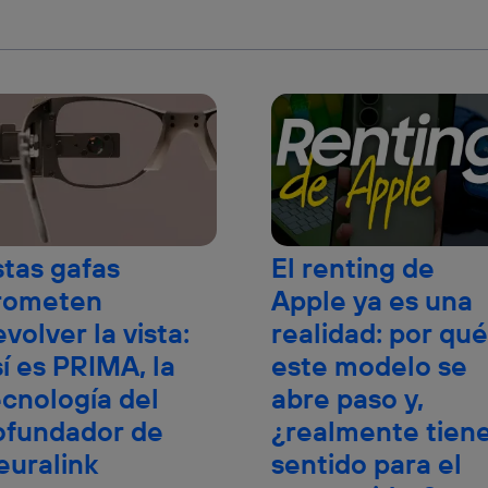
stas gafas
El renting de
rometen
Apple ya es una
volver la vista:
realidad: por qué
sí es PRIMA, la
este modelo se
ecnología del
abre paso y,
ofundador de
¿realmente tien
euralink
sentido para el