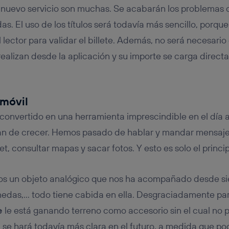
 nuevo servicio son muchas. Se acabarán los problemas c
s. El uso de los títulos será todavía más sencillo, porqu
l lector para validar el billete. Además, no será necesario
realizan desde la aplicación y su importe se carga direct
 móvil
convertido en una herramienta imprescindible en el día 
jan de crecer. Hemos pasado de hablar y mandar mensaje
t, consultar mapas y sacar fotos. Y esto es solo el princip
os un objeto analógico que nos ha acompañado desde sie
nedas,… todo tiene cabida en ella. Desgraciadamente par
te
le está ganando terreno como accesorio sin el cual no 
 se hará todavía más clara en el futuro, a medida que pod