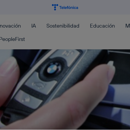
nnovación
IA
Sostenibilidad
Educación
M
PeopleFirst