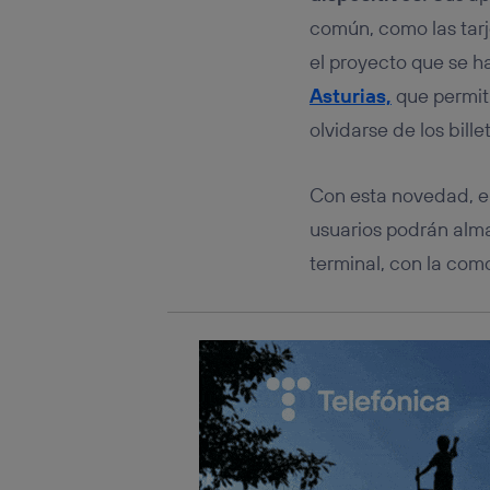
Este iden
conecte s
común, como las tarj
Típicame
el proyecto que se h
Si util
Asturias,
que permiti
realiz
hayan 
olvidarse de los billet
Si util
únicam
Con esta novedad, el
Puedes ge
inferior 
usuarios podrán alm
Para más 
terminal, con la com