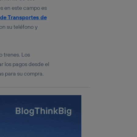
rsona que
tificador.
es en este campo es
de Transportes de
sis se
on su teléfono y
 hogar que
sará
o trenes. Los
n la parte
onsenthub”)
.
zar los pagos desde el
as para su compra.