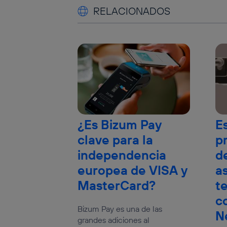
RELACIONADOS
¿Es Bizum Pay
E
clave para la
p
independencia
de
europea de VISA y
a
MasterCard?
t
c
Bizum Pay es una de las
N
grandes adiciones al