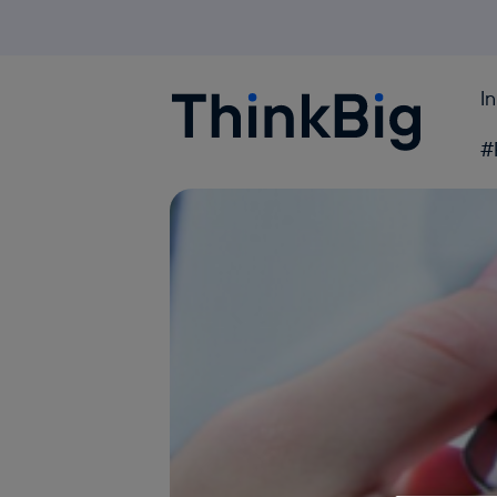
I
Blogthinkbig.com
#