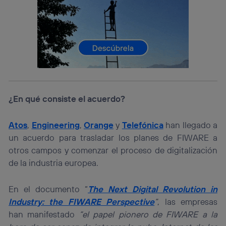
Este identificador se asigna a la conexión de internet, por
lo que cualquier persona que conecte su dispositivo y
consienta el uso de la tecnología recibirá el mismo
identificador. Típicamente:
Si utilizas una
conexión de banda ancha
(p. ej., Wi-Fi),
el marketing o análisis se realizará en función de las
actividades de navegación de los miembros del hogar
que hayan dado su consentimiento.
Si utilizas
datos móviles
, el marketing será más
¿En qué consiste el acuerdo?
personalizado, ya que se basará únicamente en la
navegación del usuario del móvil.
Atos
,
Engineering
,
Orange
y
Telefónica
han llegado a
Puedes gestionar los consentimientos Utiq seleccionando
un acuerdo para trasladar los planes de FIWARE a
“Administrar Utiq” en la parte inferior de esta página web o
visitando el
portal de privacidad de Utiq
otros campos y comenzar el proceso de digitalización
(“consenthub”)
. Para más información, consulta
de la industria europea.
la
política de privacidad de Utiq
.
En el documento “
The Next Digital Revolution in
Industry: the FIWARE Perspective
”
, las empresas
han manifestado
“el papel pionero de FIWARE a la