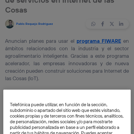
Cosas
Pablo Requejo Rodriguez
Anuncian planes para usar el
programa FIWARE
en
ámbitos relacionados con la industria y el sector
agroalimentario inteligente. Gracias a este programa
acelerador, las empresas innovadoras y de nueva
creación pueden construir soluciones para Internet de
las Cosas (IoT).
¿Qué es FIWARE?
Telefónica puede utilizar, en función de la sección,
Es un proyecto del
Programa de Investigación e
subdominio o apartado del sitio web que estés visitando,
cookies propias y de terceros con fines técnicos, analíticos,
Innovación de la Unión Europea
Horizonte 2020
, que
de personalización, redes sociales y/o para mostrarte
consiste en una plataforma software alrededor de la
publicidad personalizada en base a un perfil elaborado a
cual se ha creado un ecosistema para que
partir de tus hábitos de navegación. Puedes aceptar