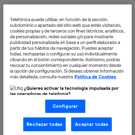
Telefónica puede utilizar, en función de la sección,
Depurando el estándar ETSI
subdominio o apartado del sitio web que estés visitando,
cookies propias y de terceros con fines técnicos, analíticos,
NFV
de personalización, redes sociales y/o para mostrarte
Antonio José Elizondo Armengol
publicidad personalizada en base a un perfil elaborado a
partir de tus hábitos de navegación. Puedes aceptar
todas, rechazarlas o configurar su uso individualmente
clicando en el botón correspondiente. Asimismo, podrás
revocar tu consentimiento en cualquier momento desde
El Laboratorio de Referencia
la opción de configuración. Si deseas obtener información
NFV de Telefónica ha sido
más detallada, consulta nuestra
Política de Cookies
.
galardonado en el MWC con
¿Quieres activar la tecnología impulsada por
el Network Intelligence
las operadoras de telefonía?
Award 2015
Nosotros, Telefónica S.A., utilizamos la tecnología Utiq para
Antonio José Elizondo Armengol
Configurar
realizar nuestras acciones de marketing digital o análisis
(como se describe en este aviso de consentimiento)
basadas en tu navegación en nuestra(s) web(s)
listadas
aquí
(solo cuando utilizas una
conexión a
Rechazar todas
Aceptar todas
internet habilitada
, proporcionada por una de las
operadoras de telefonía participantes, y otorgas tu