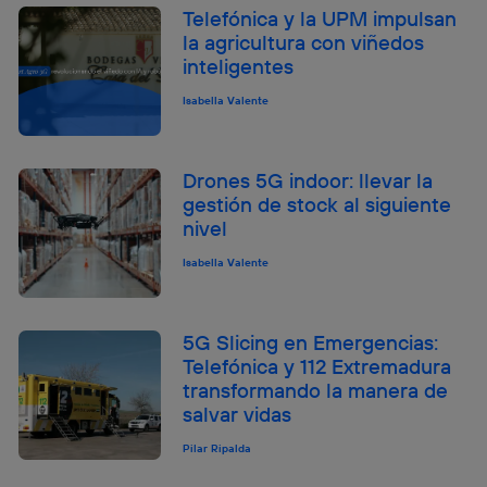
Telefónica y la UPM impulsan
la agricultura con viñedos
inteligentes
Isabella Valente
Drones 5G indoor: llevar la
gestión de stock al siguiente
nivel
Isabella Valente
5G Slicing en Emergencias:
Telefónica y 112 Extremadura
transformando la manera de
salvar vidas
Pilar Ripalda