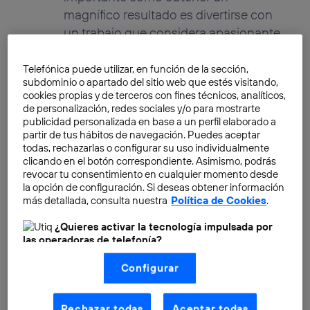
magnífico resultado es divertirse con
un trabajo que considera apasionante.
Su intención es transmitirnos algunas
píldoras de las tecnologías y procesos
Telefónica puede utilizar, en función de la sección,
subdominio o apartado del sitio web que estés visitando,
en torno a Cloud, siempre desde el
cookies propias y de terceros con fines técnicos, analíticos,
punto de vista de su opinión y
de personalización, redes sociales y/o para mostrarte
experiencia.
publicidad personalizada en base a un perfil elaborado a
partir de tus hábitos de navegación. Puedes aceptar
todas, rechazarlas o configurar su uso individualmente
clicando en el botón correspondiente. Asimismo, podrás
revocar tu consentimiento en cualquier momento desde
la opción de configuración. Si deseas obtener información
más detallada, consulta nuestra
Política de Cookies
.
¿Quieres activar la tecnología impulsada por
Open source al ataque
las operadoras de telefonía?
Eduardo Méndez Polo
Nosotros, Telefónica S.A., utilizamos la tecnología Utiq para
Configurar
realizar nuestras acciones de marketing digital o análisis
(como se describe en este aviso de consentimiento)
basadas en tu navegación en nuestra(s) web(s)
listadas
aquí
(solo cuando utilizas una
conexión a
Rechazar todas
Aceptar todas