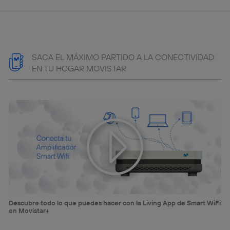
navegación del usuario del móvil.
Puedes gestionar los consentimientos Utiq seleccionando
“Administrar Utiq” en la parte inferior de esta página web o
visitando el
portal de privacidad de Utiq
(“consenthub”)
. Para más información, consulta
la
política de privacidad de Utiq
.
SACA EL MÁXIMO PARTIDO A LA CONECTIVIDAD
EN TU HOGAR MOVISTAR
Descubre todo lo que puedes hacer con la Living App de Smart WiFi
en Movistar+