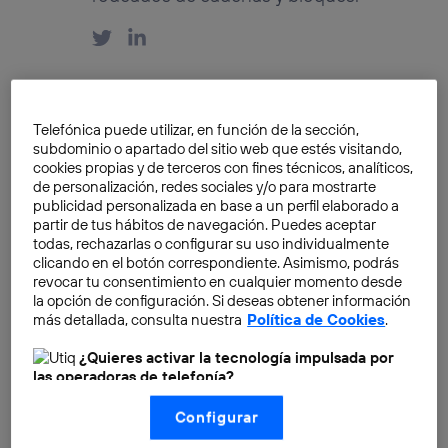
Telefónica puede utilizar, en función de la sección,
subdominio o apartado del sitio web que estés visitando,
¿Blockchain? Hic sunt
cookies propias y de terceros con fines técnicos, analíticos,
dracones: aquí hay dragones
de personalización, redes sociales y/o para mostrarte
publicidad personalizada en base a un perfil elaborado a
José Luis Núñez Díaz
partir de tus hábitos de navegación. Puedes aceptar
todas, rechazarlas o configurar su uso individualmente
clicando en el botón correspondiente. Asimismo, podrás
revocar tu consentimiento en cualquier momento desde
Of the 2113 teams that
la opción de configuración. Si deseas obtener información
más detallada, consulta nuestra
Política de Cookies
.
applied, which ones will make
it into Wayra?
¿Quieres activar la tecnología impulsada por
las operadoras de telefonía?
José Luis Núñez Díaz
Nosotros, Telefónica S.A., utilizamos la tecnología Utiq para
Configurar
realizar nuestras acciones de marketing digital o análisis
De los 2113 equipos que se
(como se describe en este aviso de consentimiento)