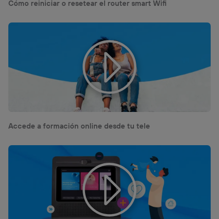
Cómo reiniciar o resetear el router smart Wifi
la
política de privacidad de Utiq
.
Accede a formación online desde tu tele