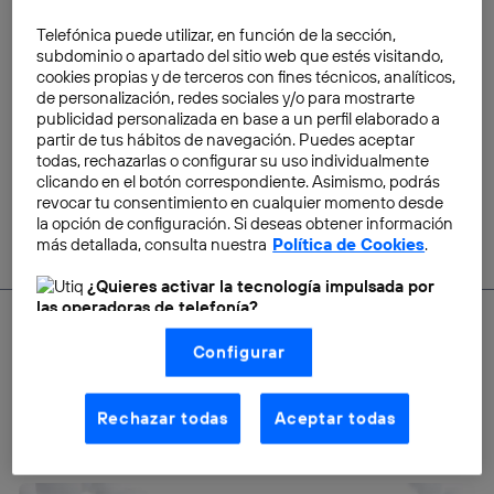
TU Me estará disponible en
Telefónica puede utilizar, en función de la sección,
subdominio o apartado del sitio web que estés visitando,
millones de smartphones en
cookies propias y de terceros con fines técnicos, analíticos,
Latinoamérica
de personalización, redes sociales y/o para mostrarte
publicidad personalizada en base a un perfil elaborado a
Leandro Pérez-Cossío Segrelles
partir de tus hábitos de navegación. Puedes aceptar
todas, rechazarlas o configurar su uso individualmente
clicando en el botón correspondiente. Asimismo, podrás
revocar tu consentimiento en cualquier momento desde
la opción de configuración. Si deseas obtener información
más detallada, consulta nuestra
Política de Cookies
.
¿Quieres activar la tecnología impulsada por
las operadoras de telefonía?
Nosotros, Telefónica S.A., utilizamos la tecnología Utiq para
Configurar
realizar nuestras acciones de marketing digital o análisis
(como se describe en este aviso de consentimiento)
SACA EL MÁXIMO PARTIDO A LA CONECTIVIDAD
basadas en tu navegación en nuestra(s) web(s)
listadas
aquí
(solo cuando utilizas una
conexión a
EN TU HOGAR MOVISTAR
Rechazar todas
Aceptar todas
internet habilitada
, proporcionada por una de las
operadoras de telefonía participantes, y otorgas tu
consentimiento en cada página web).