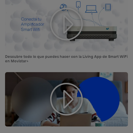
La tecnología Utiq está diseñada con la privacidad como
prioridad ofreciéndote elección y control.
La tecnología utiliza un identificador cifrado creado por tu
operadora de telefonía
, utilizando tu dirección IP y otra
información de la cuenta de cliente de
telecomunicaciones vinculada a la conexión que utilizas
(p. ej., número de teléfono móvil).
Este identificador se asigna a la conexión de internet, por
lo que cualquier persona que conecte su dispositivo y
consienta el uso de la tecnología recibirá el mismo
Descubre todo lo que puedes hacer con la Living App de Smart WiFi
en Movistar+
identificador. Típicamente:
Si utilizas una
conexión de banda ancha
(p. ej., Wi-Fi),
el marketing o análisis se realizará en función de las
actividades de navegación de los miembros del hogar
que hayan dado su consentimiento.
Si utilizas
datos móviles
, el marketing será más
personalizado, ya que se basará únicamente en la
navegación del usuario del móvil.
Puedes gestionar los consentimientos Utiq seleccionando
“Administrar Utiq” en la parte inferior de esta página web o
visitando el
portal de privacidad de Utiq
(“consenthub”)
. Para más información, consulta