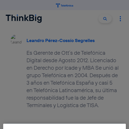
Buscar:
Buscar
Leandro Pérez-Cossío Segrelles
Es Gerente de Ott´s de Telefónica
Digital desde Agosto 2012. Licenciado
en Derecho por Icade y MBA Se unió al
grupo Telefónica en 2004. Después de
3 años en Telefónica España y casi 5
en Telefónica Latinoamérica, su última
responsabilidad fue la de Jefe de
Terminales y Logística de TISA.