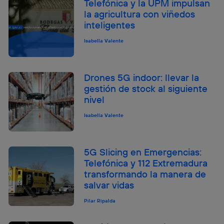
Telefónica y la UPM impulsan
la agricultura con viñedos
inteligentes
Isabella Valente
Drones 5G indoor: llevar la
gestión de stock al siguiente
nivel
Isabella Valente
5G Slicing en Emergencias:
Telefónica y 112 Extremadura
transformando la manera de
salvar vidas
Pilar Ripalda