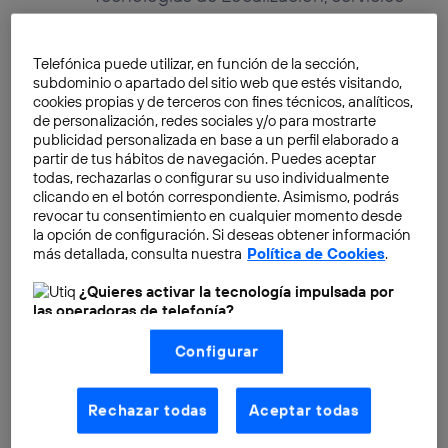
de Red Inteligente e IMS,...
Telefónica puede utilizar, en función de la sección,
subdominio o apartado del sitio web que estés visitando,
cookies propias y de terceros con fines técnicos, analíticos,
de personalización, redes sociales y/o para mostrarte
Virtualizando red con cloud
publicidad personalizada en base a un perfil elaborado a
de terceros
partir de tus hábitos de navegación. Puedes aceptar
todas, rechazarlas o configurar su uso individualmente
Miguel Angel Barrera Ruano
clicando en el botón correspondiente. Asimismo, podrás
revocar tu consentimiento en cualquier momento desde
la opción de configuración. Si deseas obtener información
Virtualizando red con cloud
más detallada, consulta nuestra
Política de Cookies
.
de terceros
¿Quieres activar la tecnología impulsada por
Miguel Angel Barrera Ruano
las operadoras de telefonía?
Nosotros, Telefónica S.A., utilizamos la tecnología Utiq para
Configurar
realizar nuestras acciones de marketing digital o análisis
(como se describe en este aviso de consentimiento)
basadas en tu navegación en nuestra(s) web(s)
listadas
aquí
(solo cuando utilizas una
conexión a
Rechazar todas
Aceptar todas
internet habilitada
, proporcionada por una de las
operadoras de telefonía participantes, y otorgas tu