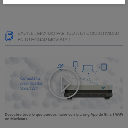
consentimiento en cada página web).
La tecnología Utiq está diseñada con la privacidad como
prioridad ofreciéndote elección y control.
La tecnología utiliza un identificador cifrado creado por tu
operadora de telefonía
, utilizando tu dirección IP y otra
SACA EL MÁXIMO PARTIDO A LA CONECTIVIDAD
información de la cuenta de cliente de
telecomunicaciones vinculada a la conexión que utilizas
EN TU HOGAR MOVISTAR
(p. ej., número de teléfono móvil).
Este identificador se asigna a la conexión de internet, por
lo que cualquier persona que conecte su dispositivo y
consienta el uso de la tecnología recibirá el mismo
identificador. Típicamente:
Si utilizas una
conexión de banda ancha
(p. ej., Wi-Fi),
el marketing o análisis se realizará en función de las
actividades de navegación de los miembros del hogar
que hayan dado su consentimiento.
Si utilizas
datos móviles
, el marketing será más
personalizado, ya que se basará únicamente en la
navegación del usuario del móvil.
Descubre todo lo que puedes hacer con la Living App de Smart WiFi
Puedes gestionar los consentimientos Utiq seleccionando
en Movistar+
“Administrar Utiq” en la parte inferior de esta página web o