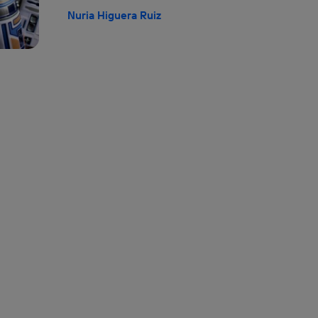
Nuria Higuera Ruiz
izas una
conexión de banda ancha
(p. ej., Wi-Fi), el marketing o análi
ará en función de las actividades de navegación de los miembros del
dado su consentimiento.
izas
datos móviles
, el marketing será más personalizado, ya que se ba
ente en la navegación del usuario del móvil.
stionar los consentimientos Utiq seleccionando “Administrar Utiq” e
de esta página web o visitando el
portal de privacidad de Utiq (“c
información, consulta la
política de privacidad de Utiq
.