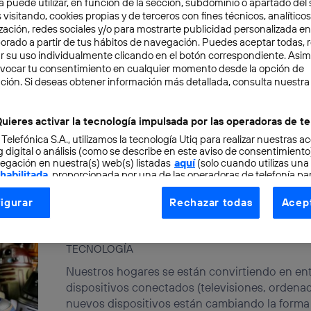
a puede utilizar, en función de la sección, subdominio o apartado del 
 visitando, cookies propias y de terceros con fines técnicos, analíticos
Voz móvil de alta definición
zación, redes sociales y/o para mostrarte publicidad personalizada e
aborado a partir de tus hábitos de navegación. Puedes aceptar todas, 
TECNOLOGÍA
r su uso individualmente clicando en el botón correspondiente. Asi
evocar tu consentimiento en cualquier momento desde la opción de
En su último informe sobre el tema, publicado 
ción. Si deseas obtener información más detallada, consulta nuestra
(Global mobile Suppliers Association) confirm
en...
uieres activar la tecnología impulsada por las operadoras de te
Nuria Higuera Ruiz
 Telefónica S.A., utilizamos la tecnología Utiq para realizar nuestras a
 digital o análisis (como se describe en este aviso de consentimient
egación en nuestra(s) web(s) listadas
aquí
(solo cuando utilizas una
 habilitada
, proporcionada por una de las operadoras de telefonía par
tu consentimiento en cada página web).
igurar
Rechazar todas
Acept
ogía Utiq está diseñada con la privacidad como prioridad ofreciéndot
Robótica en el hogar
ogía utiliza un identificador cifrado creado por tu
operadora de tele
TECNOLOGÍA
o tu dirección IP y otra información de la cuenta de cliente de telec
 a la conexión que utilizas (p. ej., número de teléfono móvil).
Nuestros hogares se están convirtiendo en ent
tificador se asigna a la conexión de internet, por lo que cualquier pe
dispositivos conectados (televisiones, ordenado
u dispositivo y consienta el uso de la tecnología recibirá el mismo iden
nuevos dispositivos están cambiando la forma 
nte: