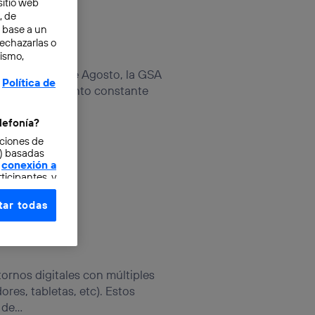
sitio web
, de
n base a un
rechazarlas o
mismo,
el pasado 13 de Agosto, la GSA
Política de
aba el crecimiento constante
lefonía?
cciones de
o) basadas
conexión a
ticipantes, y
ar todas
e elección y
fonía
,
omunicaciones
ornos digitales con múltiples
rsona que
res, tabletas, etc). Estos
tificador.
de...