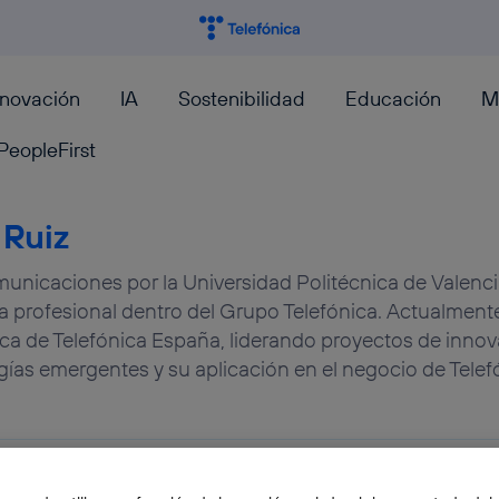
nnovación
IA
Sostenibilidad
Educación
M
PeopleFirst
 Ruiz
unicaciones por la Universidad Politécnica de Valencia
a profesional dentro del Grupo Telefónica. Actualmente
ca de Telefónica España, liderando proyectos de innov
gías emergentes y su aplicación en el negocio de Telef