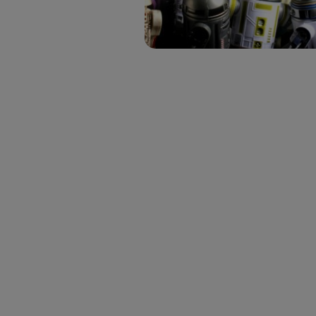
Si util
realiz
hayan 
Si util
únicam
Puedes ge
inferior 
Para más 