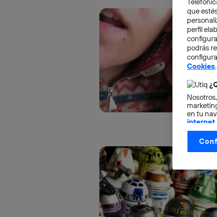
Telefónic
que estés
personali
perfil el
configura
podrás r
configura
Cookies
.
¿Q
Nosotros,
marketing
en tu nav
internet
otorgas 
Conf
La tecnol
control.
La tecnol
utilizand
vinculada
Este iden
conecte s
Típicame