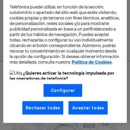
rural sea sostenible gracias a
la tecnología
Telefónica puede utilizar, en función de la sección,
subdominio o apartado del sitio web que estés visitando,
Raquel Morito
cookies propias y de terceros con fines técnicos, analíticos,
de personalización, redes sociales y/o para mostrarte
publicidad personalizada en base a un perfil elaborado a
partir de tus hábitos de navegación. Puedes aceptar
todas, rechazarlas o configurar su uso individualmente
clicando en el botón correspondiente. Asimismo, podrás
revocar tu consentimiento en cualquier momento desde
la opción de configuración. Si deseas obtener información
más detallada, consulta nuestra
Política de Cookies
.
¿Quieres activar la tecnología impulsada por
las operadoras de telefonía?
Nosotros, Telefónica S.A., utilizamos la tecnología Utiq para
SACA EL MÁXIMO PARTIDO A LA CONECTIVIDAD
Configurar
realizar nuestras acciones de marketing digital o análisis
EN TU HOGAR MOVISTAR
(como se describe en este aviso de consentimiento)
basadas en tu navegación en nuestra(s) web(s)
listadas
aquí
(solo cuando utilizas una
conexión a
Rechazar todas
Aceptar todas
internet habilitada
, proporcionada por una de las
operadoras de telefonía participantes, y otorgas tu
consentimiento en cada página web).
La tecnología Utiq está diseñada con la privacidad como