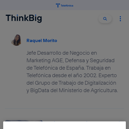
Buscar:
Buscar
Raquel Morito
Jefe Desarrollo de Negocio en
Marketing AGE, Defensa y Seguridad
de Telefónica de España. Trabaja en
Telefónica desde el año 2002. Experto
del Grupo de Trabajo de Digitalización
y BigData del Ministerio de Agricultura.
Cómo conseguir que el medio