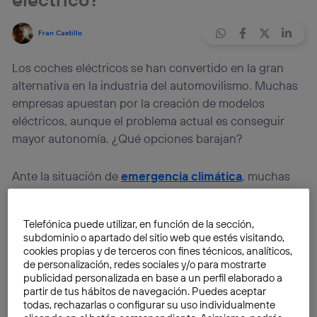
Fran Castillo
Los coches eléctricos se han convertido en la gran
alternativa en la industria del automovilismo. Muchas
empresas apuestan por la creación de modelos
eléctricos, aunque el problema actual es conseguir
mayor autonomía. ¿Qué opciones barajan?
Ante la situación de
emergencia climática
, muchas
empresas buscan alternativas con el objetivo de
reducir todas las
emisiones
que pueden ser
Telefónica puede utilizar, en función de la sección,
perjudiciales para el planeta. Una de estas propuestas
subdominio o apartado del sitio web que estés visitando,
es la creación de
coches eléctricos
. El kit de la
cookies propias y de terceros con fines técnicos, analíticos,
cuestión es conseguir una mayor autonomía, es decir,
de personalización, redes sociales y/o para mostrarte
publicidad personalizada en base a un perfil elaborado a
hacer que la batería soporte una gran cantidad de
partir de tus hábitos de navegación. Puedes aceptar
kilómetros
.
todas, rechazarlas o configurar su uso individualmente