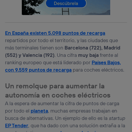
lo que cualquier persona que conecte su dispositivo y
consienta el uso de la tecnología recibirá el mismo
identificador. Típicamente:
Si utilizas una
conexión de banda ancha
(p. ej., Wi-Fi),
el marketing o análisis se realizará en función de las
actividades de navegación de los miembros del hogar
En España existen 5.098 puntos de recarga
que hayan dado su consentimiento.
repartidos por todo el territorio, y las ciudades que
Si utilizas
datos móviles
, el marketing será más
más terminales tienen son
Barcelona (722), Madrid
personalizado, ya que se basará únicamente en la
(552) y Valencia (192)
. Una cifra
muy baja
frente al
navegación del usuario del móvil.
ranking europeo que está liderado por
Países Bajos,
Puedes gestionar los consentimientos Utiq seleccionando
con 9.559 puntos de recarga
para coches eléctricos.
“Administrar Utiq” en la parte inferior de esta página web o
visitando el
portal de privacidad de Utiq
(“consenthub”)
. Para más información, consulta
Un remolque para aumentar la
la
política de privacidad de Utiq
.
autonomía en coches eléctricos
A la espera de aumentar la cifra de puntos de carga
por todo el
planeta
, muchas empresas trabajan en
busca de alternativas. Un ejemplo de ello es la
startup
EP Tender
, que ha dado con una solución extraña a la