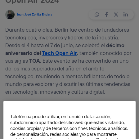
Juan José Zorita Endara
Durante cuatro días, Berlín fue centro de fundadores
tecnológicos, inversores y líderes de la industria.
Desde el 4 hasta el 7 de junio, se celebró el
décimo
aniversario del
Tech Open Air
, también conocido por
sus siglas
TOA
. Este evento se ha convertido en uno
de los más esperados del año en el ámbito
tecnológico, reuniendo a mentes brillantes de todo el
mundo para explorar y discutir las últimas tendencias
en tecnología, innovación y cultura digital.
En esta edición de 2024, Telefónica aprovechó la
oportunidad, mostrando su compromiso con la
Telefónica puede utilizar, en función de la sección,
subdominio o apartado del sitio web que estés visitando,
innovación y la transformación digital a través de los
cookies propias y de terceros con fines técnicos, analíticos,
avances alcanzados en
Telefónica Open Gateway
.
de personalización, redes sociales y/o para mostrarte