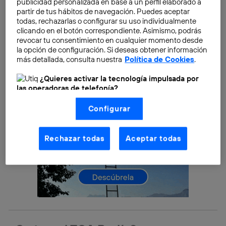
¿Estás interesado en saber más? ¡Te contamos todo
publicidad personalizada en base a un perfil elaborado a
partir de tus hábitos de navegación. Puedes aceptar
sobre el evento!
todas, rechazarlas o configurar su uso individualmente
clicando en el botón correspondiente. Asimismo, podrás
revocar tu consentimiento en cualquier momento desde
la opción de configuración. Si deseas obtener información
más detallada, consulta nuestra
Política de Cookies
.
¿Quieres activar la tecnología impulsada por
las operadoras de telefonía?
Nosotros, Telefónica S.A., utilizamos la tecnología Utiq para
Configurar
realizar nuestras acciones de marketing digital o análisis
(como se describe en este aviso de consentimiento)
basadas en tu navegación en nuestra(s) web(s)
listadas
aquí
(solo cuando utilizas una
conexión a
Rechazar todas
Aceptar todas
internet habilitada
, proporcionada por una de las
operadoras de telefonía participantes, y otorgas tu
consentimiento en cada página web).
La tecnología Utiq está diseñada con la privacidad como
prioridad ofreciéndote elección y control.
La tecnología utiliza un identificador cifrado creado por tu
operadora de telefonía
, utilizando tu dirección IP y otra
información de la cuenta de cliente de
telecomunicaciones vinculada a la conexión que utilizas