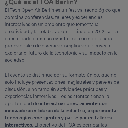
¿Qué es el TOA Berlín?
(p. ej., número de teléfono móvil).
El Tech Open Air Berlín es un festival tecnológico que
Este identificador se asigna a la conexión de internet, por
combina conferencias, talleres y experiencias
lo que cualquier persona que conecte su dispositivo y
interactivas en un ambiente que fomenta la
consienta el uso de la tecnología recibirá el mismo
identificador. Típicamente:
creatividad y la colaboración. Iniciado en 2012, se ha
Si utilizas una
conexión de banda ancha
(p. ej., Wi-Fi),
consolidado como un evento imprescindible para
el marketing o análisis se realizará en función de las
profesionales de diversas disciplinas que buscan
actividades de navegación de los miembros del hogar
explorar el futuro de la tecnología y su impacto en la
que hayan dado su consentimiento.
sociedad.
Si utilizas
datos móviles
, el marketing será más
personalizado, ya que se basará únicamente en la
navegación del usuario del móvil.
El evento se distingue por su formato único, que no
Puedes gestionar los consentimientos Utiq seleccionando
solo incluye presentaciones magistrales y paneles de
“Administrar Utiq” en la parte inferior de esta página web o
discusión, sino también actividades prácticas y
visitando el
portal de privacidad de Utiq
experiencias inmersivas. Los asistentes tienen la
(“consenthub”)
. Para más información, consulta
la
política de privacidad de Utiq
.
oportunidad de
interactuar directamente con
innovadores y líderes de la industria, experimentar
tecnologías emergentes y participar en talleres
interactivos
. El objetivo del TOA es derribar las