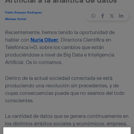
Pablo Requejo Rodriguez
Melissa Hortet
Recientemente, hemos tenido la oportunidad de
hablar con
Nuria Oliver
, Directora Científica en
Telefónica I+D, sobre los cambios que están
produciéndose a nivel de Big Data e Inteligencia
Artificial. Os lo contamos.
Dentro de la actual sociedad conectada se está
produciendo una revolución sin precedentes, y de
cuyas consecuencias puede que no seamos del todo
conscientes.
La cantidad de datos que se genera continuamente en
los distintos ámbitos sociales y económicos: empresa,
meteorología, medicina, logística… es tal que no ha