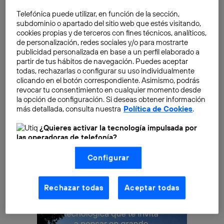
existido nada similar en la historia de la humanidad.
Telefónica puede utilizar, en función de la sección,
Un proceso que, al final, termina digitalizando el
subdominio o apartado del sitio web que estés visitando,
comportamiento humano. Si unimos la combinación
cookies propias y de terceros con fines técnicos, analíticos,
de personalización, redes sociales y/o para mostrarte
de los sistemas de Internet de las Cosas con esa suma
publicidad personalizada en base a un perfil elaborado a
ingente de información, obtenemos como resultado
partir de tus hábitos de navegación. Puedes aceptar
billones de elementos conectados que a su vez
todas, rechazarlas o configurar su uso individualmente
clicando en el botón correspondiente. Asimismo, podrás
generarán más y más datos. Uno de los objetivos que
revocar tu consentimiento en cualquier momento desde
busca el ser humano, y que Nuria Oliver sueña, es la
la opción de configuración. Si deseas obtener información
posibilidad de
“lograr que la conectividad a distancia
más detallada, consulta nuestra
Política de Cookies
.
pueda ser tan natural como un cara a cara
”.
¿Quieres activar la tecnología impulsada por
las operadoras de telefonía?
Nosotros, Telefónica S.A., utilizamos la tecnología Utiq para
Configurar
realizar nuestras acciones de marketing digital o análisis
(como se describe en este aviso de consentimiento)
basadas en tu navegación en nuestra(s) web(s)
listadas
aquí
(solo cuando utilizas una
conexión a
Rechazar todas
Aceptar todas
internet habilitada
, proporcionada por una de las
operadoras de telefonía participantes, y otorgas tu
consentimiento en cada página web).
La tecnología Utiq está diseñada con la privacidad como