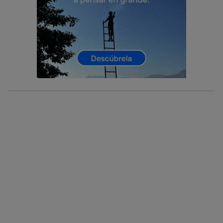
prioridad ofreciéndote elección y control.
La tecnología utiliza un identificador cifrado creado por tu
operadora de telefonía
, utilizando tu dirección IP y otra
información de la cuenta de cliente de
telecomunicaciones vinculada a la conexión que utilizas
(p. ej., número de teléfono móvil).
Este identificador se asigna a la conexión de internet, por
lo que cualquier persona que conecte su dispositivo y
consienta el uso de la tecnología recibirá el mismo
identificador. Típicamente:
Si utilizas una
conexión de banda ancha
(p. ej., Wi-Fi),
el marketing o análisis se realizará en función de las
actividades de navegación de los miembros del hogar
que hayan dado su consentimiento.
Si utilizas
datos móviles
, el marketing será más
personalizado, ya que se basará únicamente en la
navegación del usuario del móvil.
Puedes gestionar los consentimientos Utiq seleccionando
“Administrar Utiq” en la parte inferior de esta página web o
visitando el
portal de privacidad de Utiq
(“consenthub”)
. Para más información, consulta