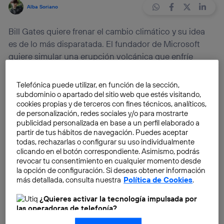
Alba Soriano
Bill Gates quiere frenar el cambio climático y su idea
es de lo más disparatada. El fundador de Microsoft
quiere simular una erupción volcánica que enfríe
nuestro planeta. El proyecto es una obra de
geoingeniería muy, pero que muy elaborado.
Telefónica puede utilizar, en función de la sección,
subdominio o apartado del sitio web que estés visitando,
cookies propias y de terceros con fines técnicos, analíticos,
Ante el estado en el que se encuentra nuestro planeta,
de personalización, redes sociales y/o para mostrarte
los científicos creen que nos acercamos a un punto de
publicidad personalizada en base a un perfil elaborado a
partir de tus hábitos de navegación. Puedes aceptar
no retorno, cuando no podremos hacer nada para
todas, rechazarlas o configurar su uso individualmente
subsanar el
cambio climático
.
clicando en el botón correspondiente. Asimismo, podrás
revocar tu consentimiento en cualquier momento desde
la opción de configuración. Si deseas obtener información
Para solucionar el gran problema del mundo, Bill
más detallada, consulta nuestra
Política de Cookies
.
Gates, una de las personas más ricas de la historia, ha
financiado un proyecto que teñirá nuestro cielo de
¿Quieres activar la tecnología impulsada por
las operadoras de telefonía?
marrón. El fin del proyecto de geoingeniería solar es
detener el cambio climático con una nube química
Nosotros, Telefónica S.A., utilizamos la tecnología Utiq para