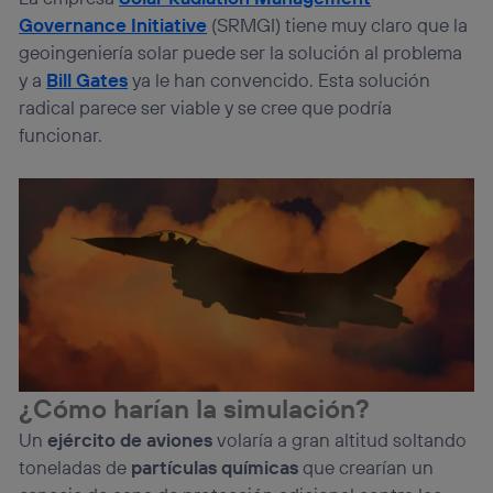
Si utilizas
datos móviles
, el marketing será más
Governance Initiative
(SRMGI) tiene muy claro que la
personalizado, ya que se basará únicamente en la
navegación del usuario del móvil.
geoingeniería solar puede ser la solución al problema
y a
Bill Gates
ya le han convencido. Esta solución
Puedes gestionar los consentimientos Utiq seleccionando
“Administrar Utiq” en la parte inferior de esta página web o
radical parece ser viable y se cree que podría
visitando el
portal de privacidad de Utiq
funcionar.
(“consenthub”)
. Para más información, consulta
la
política de privacidad de Utiq
.
¿Cómo harían la simulación?
Un
ejército de aviones
volaría a gran altitud soltando
toneladas de
partículas químicas
que crearían un