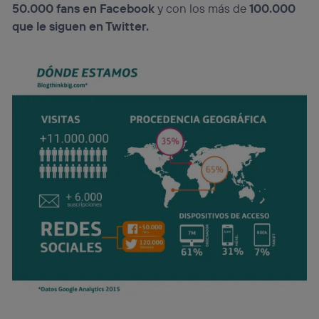
navegación del usuario del móvil.
50.000 fans en Facebook
y con los más de
100.000
Puedes gestionar los consentimientos Utiq seleccionando
que le siguen en Twitter.
“Administrar Utiq” en la parte inferior de esta página web o
visitando el
portal de privacidad de Utiq
(“consenthub”)
. Para más información, consulta
la
política de privacidad de Utiq
.