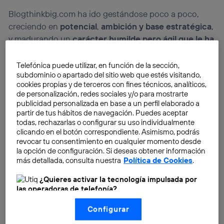
Blogthinkbig.com ha ido gestándose poco a poco,
creciendo en
potencial
,
ambición y base estratégica
,
y madurando un
carácter humilde pero ágil que le ha
permitido aprender y seguir progresando.
Telefónica puede utilizar, en función de la sección,
subdominio o apartado del sitio web que estés visitando,
cookies propias y de terceros con fines técnicos, analíticos,
de personalización, redes sociales y/o para mostrarte
publicidad personalizada en base a un perfil elaborado a
partir de tus hábitos de navegación. Puedes aceptar
todas, rechazarlas o configurar su uso individualmente
clicando en el botón correspondiente. Asimismo, podrás
revocar tu consentimiento en cualquier momento desde
la opción de configuración. Si deseas obtener información
más detallada, consulta nuestra
Política de Cookies
.
¿Quieres activar la tecnología impulsada por
las operadoras de telefonía?
Nosotros, Telefónica S.A., utilizamos la tecnología Utiq para
Configurar
realizar nuestras acciones de marketing digital o análisis
(como se describe en este aviso de consentimiento)