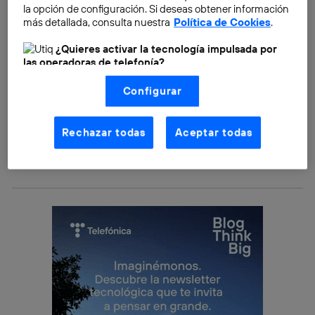
temperatura ambiente.
la opción de configuración. Si deseas obtener información
más detallada, consulta nuestra
Política de Cookies
.
Es primavera, esos días de entretiempo que parece
¿Quieres activar la tecnología impulsada por
que va a hacer calor pero termina refrescando más de
las operadoras de telefonía?
la cuenta. Has salido solo con una camiseta a la calle y
Nosotros, Telefónica S.A., utilizamos la tecnología Utiq para
te arrepientes. ¿Y si la camiseta tuviera la capacidad
Configurar
realizar nuestras acciones de marketing digital o análisis
(como se describe en este aviso de consentimiento)
de calentarse por sí misma a medida que va haciendo
basadas en tu navegación en nuestra(s) web(s)
frío? Este es el concepto que han creado los
listadas
aquí
(solo cuando utilizas una
conexión a
Rechazar todas
Aceptar todas
internet habilitada
, proporcionada por una de las
investigadores de la Universidad de California y la idea
operadoras de telefonía participantes, y otorgas tu
ha sido
financiada por 2,6 millones de dólares
.
consentimiento en cada página web).
La tecnología Utiq está diseñada con la privacidad como
prioridad ofreciéndote elección y control.
La tecnología utiliza un identificador cifrado creado por tu
operadora de telefonía
, utilizando tu dirección IP y otra
información de la cuenta de cliente de
telecomunicaciones vinculada a la conexión que utilizas
(p. ej., número de teléfono móvil).
Este identificador se asigna a la conexión de internet, por
lo que cualquier persona que conecte su dispositivo y
consienta el uso de la tecnología recibirá el mismo