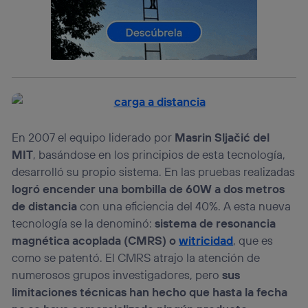
Este identificador se asigna a la conexión de internet, por
lo que cualquier persona que conecte su dispositivo y
consienta el uso de la tecnología recibirá el mismo
identificador. Típicamente:
Si utilizas una
conexión de banda ancha
(p. ej., Wi-Fi),
el marketing o análisis se realizará en función de las
actividades de navegación de los miembros del hogar
que hayan dado su consentimiento.
Si utilizas
datos móviles
, el marketing será más
En 2007 el equipo liderado por
Masrin Sljačić del
personalizado, ya que se basará únicamente en la
MIT
, basándose en los principios de esta tecnología,
navegación del usuario del móvil.
desarrolló su propio sistema. En las pruebas realizadas
Puedes gestionar los consentimientos Utiq seleccionando
“Administrar Utiq” en la parte inferior de esta página web o
logró encender una bombilla de 60W a dos metros
visitando el
portal de privacidad de Utiq
de distancia
con una eficiencia del 40%. A esta nueva
(“consenthub”)
. Para más información, consulta
tecnología se la denominó:
sistema de resonancia
la
política de privacidad de Utiq
.
magnética acoplada (CMRS)
o
witricidad
, que es
como se patentó. El CMRS atrajo la atención de
numerosos grupos investigadores, pero
sus
limitaciones técnicas han hecho que hasta la fecha