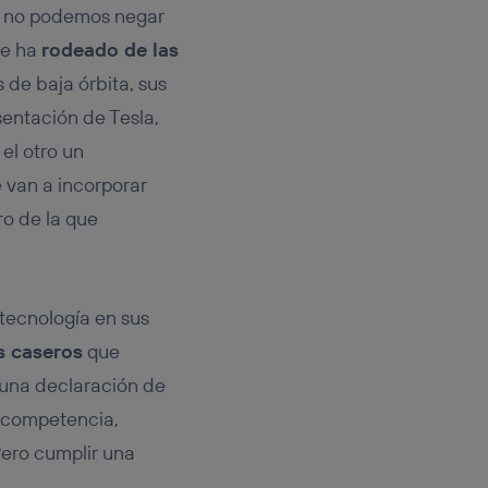
rsona que
o, no podemos negar
tificador.
se ha
rodeado de las
sis se
 de baja órbita, sus
 hogar que
sentación de Tesla,
sará
 el otro un
 van a incorporar
n la parte
onsenthub”)
.
ro de la que
 tecnología en sus
s caseros
que
a una declaración de
 competencia,
ero cumplir una