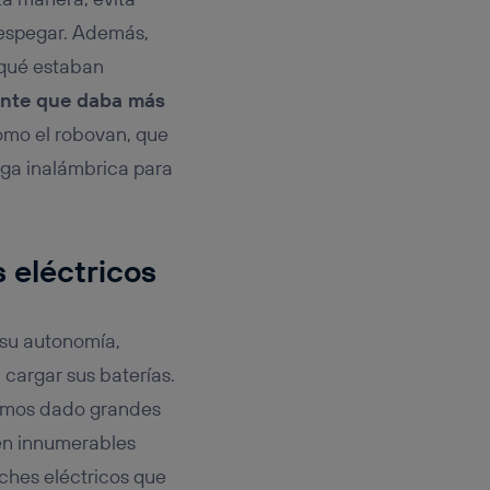
despegar. Además,
 qué estaban
ente que daba más
como el robovan, que
rga inalámbrica para
 eléctricos
 su autonomía,
n cargar sus baterías.
emos dado grandes
en innumerables
oches eléctricos que