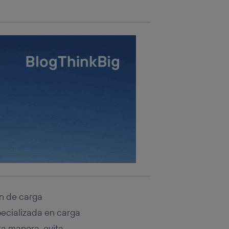
n de carga
pecializada en carga
ta manera, evita