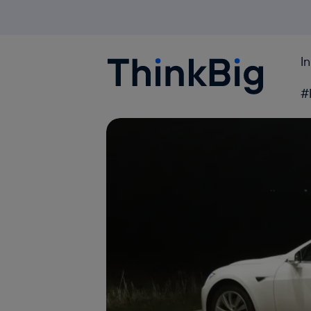
I
Blogthinkbig.com
#