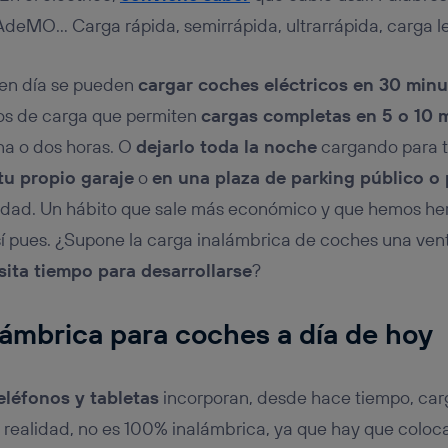
eMO… Carga rápida, semirrápida, ultrarrápida, carga l
 en día se pueden
cargar coches eléctricos en 30 min
os de carga que permiten
cargas completas en 5 o 10 
na o dos horas. O
dejarlo toda la noche
cargando para te
tu propio garaje
o
en una plaza de parking público o
iedad. Un hábito que sale más económico y que hemos he
sí pues. ¿Supone la carga inalámbrica de coches una ven
sita tiempo para desarrollarse
?
lámbrica para coches a día de hoy
teléfonos y tabletas
incorporan, desde hace tiempo, car
realidad, no es 100% inalámbrica, ya que hay que coloc