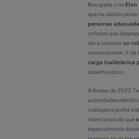
Este iden
Nos guste o no
Elon
conecte s
Típicame
que ha sabido poner 
Si util
personas adecuad
realiz
cohetes que despegan
hayan 
Si util
dio a conocer
un ro
únicam
monovolumen. Y de lo
Puedes ge
inferior 
carga inalámbrica 
Para más 
sabemos poco.
A finales de 2023, Te
automóviles eléctric
cualquiera podrá ins
intenciones de que
s
especialmente desde
promesa no es tan si