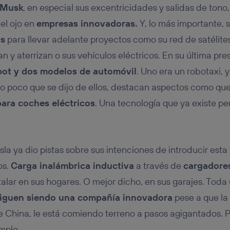
tificador se asigna a la conexión de internet, por lo que cualquier pe
 Musk
, en especial sus excentricidades y salidas de ton
u dispositivo y consienta el uso de la tecnología recibirá el mismo iden
nte:
el ojo en
empresas innovadoras.
Y, lo más importante, 
izas una
conexión de banda ancha
(p. ej., Wi-Fi), el marketing o análi
as
para llevar adelante proyectos como su red de satélites
ará en función de las actividades de navegación de los miembros del
 y aterrizan o sus vehículos eléctricos. En su última pre
dado su consentimiento.
izas
datos móviles
, el marketing será más personalizado, ya que se ba
bot y dos modelos de automóvil
. Uno era un robotaxi, y
ente en la navegación del usuario del móvil.
 poco que se dijo de ellos, destacan aspectos como que
stionar los consentimientos Utiq seleccionando “Administrar Utiq” e
de esta página web o visitando el
portal de privacidad de Utiq (“c
para coches eléctricos
. Una tecnología que ya existe pe
información, consulta la
política de privacidad de Utiq
.
sla ya dio pistas sobre sus intenciones de introducir esta
os.
Carga inalámbrica inductiva
a través de
cargadore
talar en sus hogares. O mejor dicho, en sus garajes. Tod
iguen siendo una compañía innovadora
pese a que la
 China, le está comiendo terreno a pasos agigantados. P
mple.