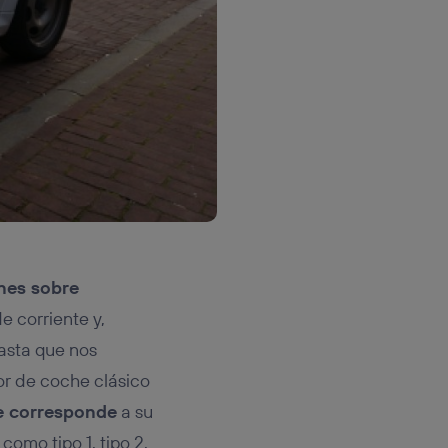
nes sobre
e corriente y,
asta que nos
or de coche clásico
e corresponde
a su
como tipo 1, tipo 2,