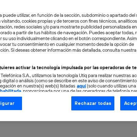
a puede utilizar, en función de la sección, subdominio o apartado del 
 visitando, cookies propias y de terceros con fines técnicos, analíticos
zación, redes sociales y/o para mostrarte publicidad personalizada e
aborado a partir de tus hábitos de navegación. Puedes aceptar todas, 
r su uso individualmente clicando en el botón correspondiente. Asi
evocar tu consentimiento en cualquier momento desde la opción de
CIÓN
7 min
ción. Si deseas obtener información más detallada, consulta nuestra
alámbrica para coches
uieres activar la tecnología impulsada por las operadoras de te
 Telefónica S.A., utilizamos la tecnología Utiq para realizar nuestras a
os: ¿está suficientemen
 digital o análisis (como se describe en este aviso de consentimient
egación en nuestra(s) web(s) listadas
aquí
(solo cuando utilizas una
 habilitada
, proporcionada por una de las operadoras de telefonía par
nología?
tu consentimiento en cada página web).
igurar
Rechazar todas
Acept
ogía Utiq está diseñada con la privacidad como prioridad ofreciéndot
ogía utiliza un identificador cifrado creado por tu
operadora de tele
o tu dirección IP y otra información de la cuenta de cliente de telec
 a la conexión que utilizas (p. ej., número de teléfono móvil).