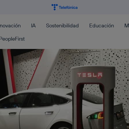
nnovación
IA
Sostenibilidad
Educación
M
PeopleFirst