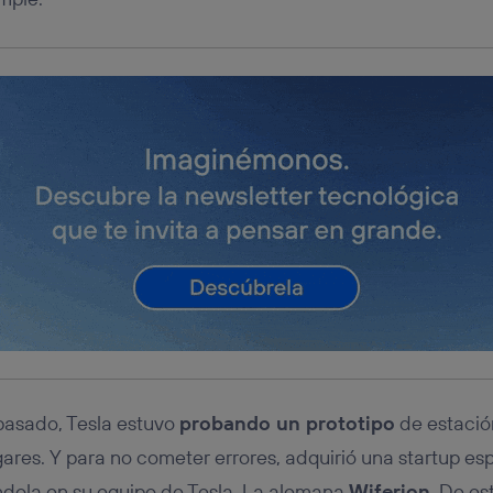
 pasado, Tesla estuvo
probando un prototipo
de estació
ares. Y para no cometer errores, adquirió una startup es
ndola en su equipo de Tesla. La alemana
Wiferion
. De es