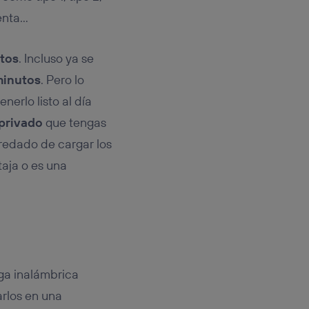
enta…
utos
. Incluso ya se
minutos
. Pero lo
nerlo listo al día
 privado
que tengas
redado de cargar los
taja o es una
ga inalámbrica
arlos en una