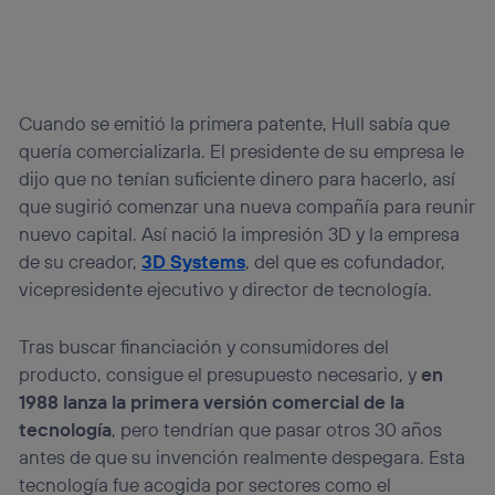
Este identificador se asigna a la conexión de internet, por
lo que cualquier persona que conecte su dispositivo y
consienta el uso de la tecnología recibirá el mismo
identificador. Típicamente:
Si utilizas una
conexión de banda ancha
(p. ej., Wi-Fi),
el marketing o análisis se realizará en función de las
Cuando se emitió la primera patente, Hull sabía que
actividades de navegación de los miembros del hogar
quería comercializarla. El presidente de su empresa le
que hayan dado su consentimiento.
dijo que no tenían suficiente dinero para hacerlo, así
Si utilizas
datos móviles
, el marketing será más
que sugirió comenzar una nueva compañía para reunir
personalizado, ya que se basará únicamente en la
navegación del usuario del móvil.
nuevo capital. Así nació la impresión 3D y la empresa
Puedes gestionar los consentimientos Utiq seleccionando
de su creador,
3D Systems
, del que es cofundador,
“Administrar Utiq” en la parte inferior de esta página web o
vicepresidente ejecutivo y director de tecnología.
visitando el
portal de privacidad de Utiq
(“consenthub”)
. Para más información, consulta
la
política de privacidad de Utiq
.
Tras buscar financiación y consumidores del
producto, consigue el presupuesto necesario, y
en
1988 lanza la primera versión comercial de la
tecnología
, pero tendrían que pasar otros 30 años
antes de que su invención realmente despegara. Esta
tecnología fue acogida por sectores como el