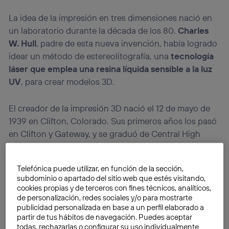
La idea de la impresión en tres dimensiones nació en
un laboratorio durante la década de los 80.
Charles
W. Hull
, padre de esta nueva invención, había logrado
idear un método de estereolitografía, una
tecnología
láser que emplea una resina líquida sensible a la luz
UV
, para crear modelos 3D.
El creador de la impresión 3D nació el 12 de mayo de
1939 en Clifton, Colorado. Sus primeros años los pasó
en Clifton y Gateway, y se graduó de Central High
School en Grand Junction. Hull recibió una
licenciatura en Física de la Ingeniería de la
Telefónica puede utilizar, en función de la sección,
Universidad de Colorado en 1961.
subdominio o apartado del sitio web que estés visitando,
cookies propias y de terceros con fines técnicos, analíticos,
de personalización, redes sociales y/o para mostrarte
publicidad personalizada en base a un perfil elaborado a
partir de tus hábitos de navegación. Puedes aceptar
todas, rechazarlas o configurar su uso individualmente