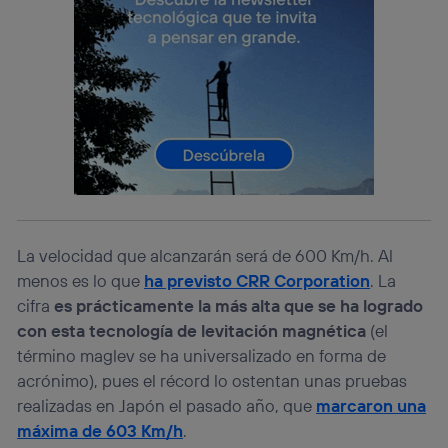
identificador. Típicamente:
Si utilizas una
conexión de banda ancha
(p. ej., Wi-Fi),
el marketing o análisis se realizará en función de las
actividades de navegación de los miembros del hogar
que hayan dado su consentimiento.
Si utilizas
datos móviles
, el marketing será más
personalizado, ya que se basará únicamente en la
navegación del usuario del móvil.
Puedes gestionar los consentimientos Utiq seleccionando
“Administrar Utiq” en la parte inferior de esta página web o
visitando el
portal de privacidad de Utiq
(“consenthub”)
. Para más información, consulta
La velocidad que alcanzarán será de 600 Km/h. Al
la
política de privacidad de Utiq
.
menos es lo que
ha previsto CRR Corporation
. La
cifra
es prácticamente la más alta que se ha logrado
con esta tecnología de levitación magnética
(el
término maglev se ha universalizado en forma de
acrónimo), pues el récord lo ostentan unas pruebas
realizadas en Japón el pasado año, que
marcaron una
máxima de 603 Km/h
.