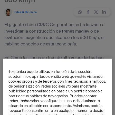
Pablo G. Bejerano
El gigante chino CRRC Corporation se ha lanzado a
investigar la construcción de trenes maglev o de
levitación magnética que alcancen los 600 Km/h, el
máximo conocido de esta tecnología.
En China las líneas de tren de alta velocidad se han
expandido de forma abrupta en los últimos años. El
país ha apostado por este medio de transporte para
Telefónica puede utilizar, en función de la sección,
conectar sus centros urbanos y ya cuenta con la red
subdominio o apartado del sitio web que estés visitando,
cookies propias y de terceros con fines técnicos, analíticos,
de alta velocidad más extensa del mundo: más de
de personalización, redes sociales y/o para mostrarte
20.000 kilómetros, que en 2020 se espera que sean
publicidad personalizada en base a un perfil elaborado a
30.000 kilómetros y diez años más tarde las
partir de tus hábitos de navegación. Puedes aceptar
todas, rechazarlas o configurar su uso individualmente
previsiones arrojan una cifra de 45.000 kilómetros. Y
clicando en el botón correspondiente. Asimismo, podrás
es que la investigación no se detiene. La compañía
revocar tu consentimiento en cualquier momento desde