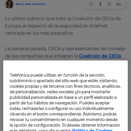
María José Cantarino
Lo último sobre lo que trató la Coalición de CEOs de
Europa al respecto de la seguridad en Internet,
centrada en los más pequeños.
La semana pasada, CEOs y representantes del consejo
de las compañías que integran la
Coalición de CEOs
por un Mejor Internet para los Niños
, fueron
convocados a una reunión, encabezada por la
Telefónica puede utilizar, en función de la sección,
vicepresidenta de la Comisión Europea,
Neelie Kroes
.
subdominio o apartado del sitio web que estés visitando,
El objetivo de la reunión fue el de conseguir
feedback
cookies propias y de terceros con fines técnicos, analíticos,
de personalización, redes sociales y/o para mostrarte
sobre cómo están afrontando estas compañías los
publicidad personalizada en base a un perfil elaborado a
compromisos establecidos por los cinco grupos que
partir de tus hábitos de navegación. Puedes aceptar
conforman la Coalición de CEOs.
todas, rechazarlas o configurar su uso individualmente
clicando en el botón correspondiente. Asimismo, podrás
revocar tu consentimiento en cualquier momento desde
Desde que la Coalición CEO fuera creada a finales de
la opción de configuración. Si deseas obtener información
2011, las empresas implicadas han trabajado muy duro
más detallada, consulta nuestra
Política de Cookies
.