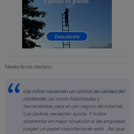
Si utilizas una
conexión de banda ancha
(p. ej., Wi-Fi),
el marketing o análisis se realizará en función de las
actividades de navegación de los miembros del hogar
que hayan dado su consentimiento.
Si utilizas
datos móviles
, el marketing será más
personalizado, ya que se basará únicamente en la
navegación del usuario del móvil.
Puedes gestionar los consentimientos Utiq seleccionando
“Administrar Utiq” en la parte inferior de esta página web o
visitando el
portal de privacidad de Utiq
(“consenthub”)
. Para más información, consulta
Neelie Kroes declaró:
la
política de privacidad de Utiq
.
Los niños necesitan un control de calidad del
contenido
, así como habilidades y
herramientas para el uso seguro de Internet.
Los padres necesitan ayuda. Y todos
estaremos en mejor situación si las empresas
juegan un papel importante en esto. Así que