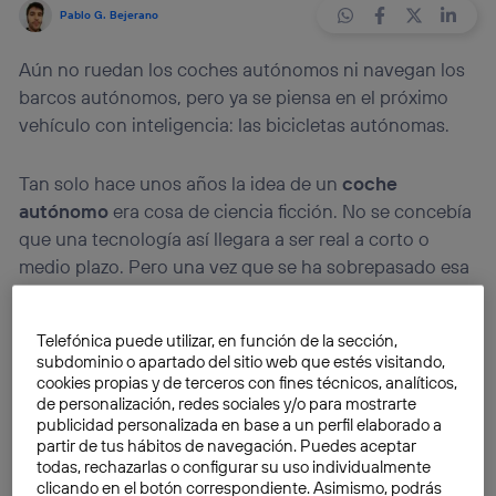
Pablo G. Bejerano
Aún no ruedan los coches autónomos ni navegan los
barcos autónomos, pero ya se piensa en el próximo
vehículo con inteligencia: las bicicletas autónomas.
Tan solo hace unos años la idea de un
coche
autónomo
era cosa de ciencia ficción. No se concebía
que una tecnología así llegara a ser real a corto o
medio plazo. Pero una vez que se ha sobrepasado esa
barrera cualquier vehículo podría ser autopilotado. Así
se desprende de los desarrollos que han surgido
Telefónica puede utilizar, en función de la sección,
últimamente.
subdominio o apartado del sitio web que estés visitando,
cookies propias y de terceros con fines técnicos, analíticos,
de personalización, redes sociales y/o para mostrarte
No resulta descabellado en absoluto hablar de
barcos
publicidad personalizada en base a un perfil elaborado a
autónomos
. De hecho, Japón se ha puesto en marcha
partir de tus hábitos de navegación. Puedes aceptar
para liderar este paso en la industria de los buques de
todas, rechazarlas o configurar su uso individualmente
clicando en el botón correspondiente. Asimismo, podrás
carga. En torno a 2025 las compañías niponas