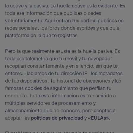
que hayan dado su consentimiento.
la activa y la pasiva. La huella activa es la evidente. Es
Si utilizas
datos móviles
, el marketing será más
toda esa información que publicas o cedes
personalizado, ya que se basará únicamente en la
navegación del usuario del móvil.
voluntariamente. Aquí entran tus perfiles públicos en
redes sociales , los foros donde escribes y cualquier
Puedes gestionar los consentimientos Utiq seleccionando
“Administrar Utiq” en la parte inferior de esta página web o
plataforma en la que te registras.
visitando el
portal de privacidad de Utiq
(“consenthub”)
. Para más información, consulta
Pero la que realmente asusta es la huella pasiva. Es
la
política de privacidad de Utiq
.
toda esa telemetría que tu móvil y tu navegador
recopilan constantemente y en silencio, sin que te
enteres. Hablamos de tu dirección IP , los metadatos
de tus dispositivos , tu historial de ubicaciones y las
famosas cookies de seguimiento que perfilan tu
conducta. Toda esta información es transmitida a
múltiples servidores de procesamiento y
almacenamiento que no conoces, pero aceptas al
aceptar las
políticas de privacidad
y
«EULAs»
.