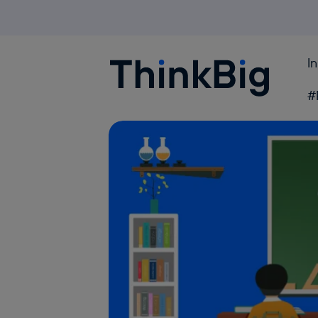
I
Blogthinkbig.com
#