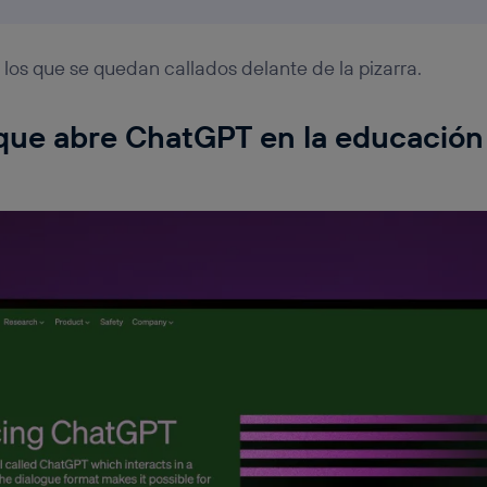
los que se quedan callados delante de la pizarra.
 que abre ChatGPT en la educación