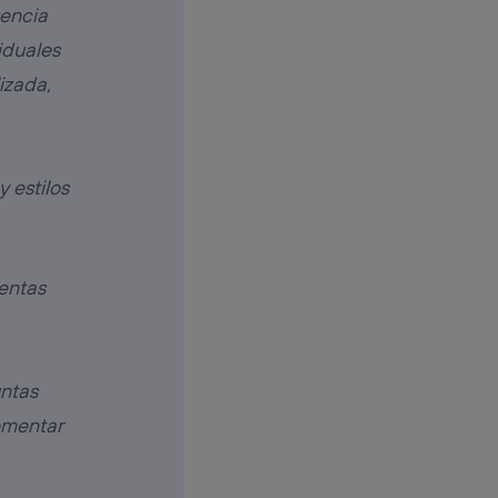
gencia
iduales
izada,
 estilos
ientas
ntas
omentar