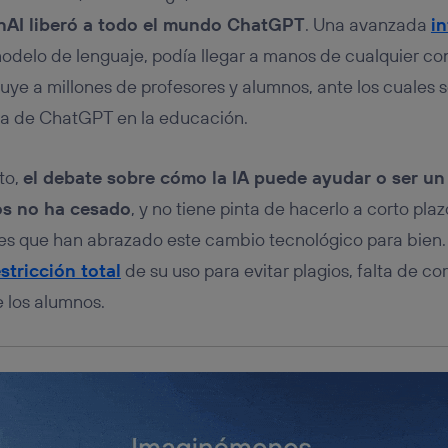
tificador se asigna a la conexión de internet, por lo que cualquier pe
u dispositivo y consienta el uso de la tecnología recibirá el mismo iden
nAI liberó a todo el mundo ChatGPT
. Una avanzada
in
nte:
modelo de lenguaje, podía llegar a manos de cualquier c
izas una
conexión de banda ancha
(p. ej., Wi-Fi), el marketing o análi
ncluye a millones de profesores y alumnos, ante los cuales
ará en función de las actividades de navegación de los miembros del
dado su consentimiento.
a de ChatGPT en la educación.
izas
datos móviles
, el marketing será más personalizado, ya que se ba
ente en la navegación del usuario del móvil.
to,
el debate sobre cómo la IA puede ayudar o ser un 
stionar los consentimientos Utiq seleccionando “Administrar Utiq” e
de esta página web o visitando el
portal de privacidad de Utiq (“c
os no ha cesado
, y no tiene pinta de hacerlo a corto plaz
información, consulta la
política de privacidad de Utiq
.
s que han abrazado este cambio tecnológico para bien. 
estricción total
de su uso para evitar plagios, falta de c
 los alumnos.