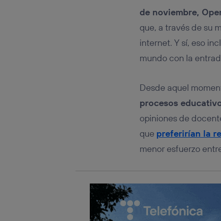
Este iden
conecte s
de noviembre, Ope
Típicame
que, a través de su 
Si util
internet. Y sí, eso i
realiz
hayan 
mundo con la entrad
Si util
únicam
Desde aquel momen
Puedes ge
inferior 
procesos educativ
Para más 
opiniones de docente
que
preferirían la r
menor esfuerzo entre