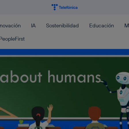
nnovación
IA
Sostenibilidad
Educación
M
PeopleFirst