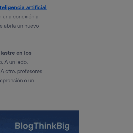
rsona que
tificador.
teligencia artificial
on una conexión a
sis se
 se abría un nuevo
 hogar que
sará
lastre en los
n la parte
onsenthub”)
.
o. A un lado,
A otro, profesores
omprensión o un