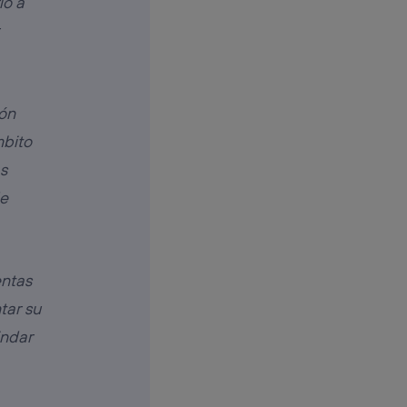
io a
ión
mbito
s
de
entas
tar su
indar