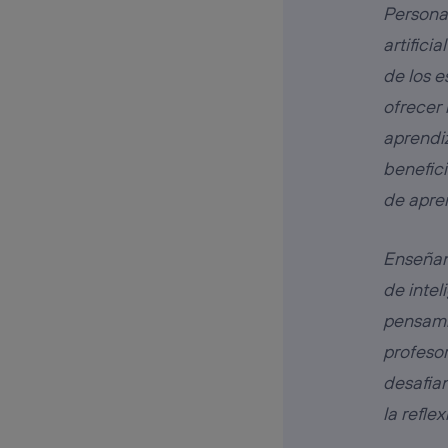
Personal
artifici
de los e
ofrecer 
aprendi
benefici
de apre
Enseñanz
de intel
pensamie
profeso
desafia
la reflex