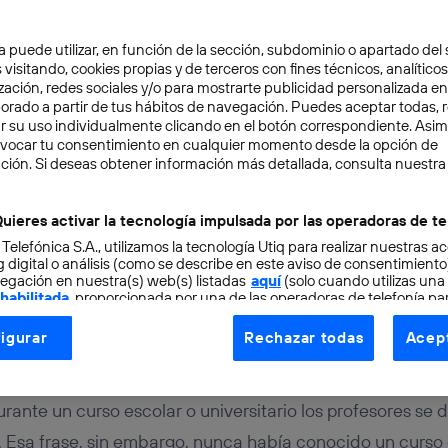
a puede utilizar, en función de la sección, subdominio o apartado del 
 visitando, cookies propias y de terceros con fines técnicos, analíticos
zación, redes sociales y/o para mostrarte publicidad personalizada e
aborado a partir de tus hábitos de navegación. Puedes aceptar todas, 
r su uso individualmente clicando en el botón correspondiente. Asi
evocar tu consentimiento en cualquier momento desde la opción de
ENCIA ARTIFICIAL
7 min
ción. Si deseas obtener información más detallada, consulta nuestra
en la educación: oport
uieres activar la tecnología impulsada por las operadoras de te
 Telefónica S.A., utilizamos la tecnología Utiq para realizar nuestras a
e la IA en el aula
 digital o análisis (como se describe en este aviso de consentimient
egación en nuestra(s) web(s) listadas
aquí
(solo cuando utilizas una
 habilitada
, proporcionada por una de las operadoras de telefonía par
tu consentimiento en cada página web).
igurar
Rechazar todas
Acept
ogía Utiq está diseñada con la privacidad como prioridad ofreciéndot
ogía utiliza un identificador cifrado creado por tu
operadora de tele
o tu dirección IP y otra información de la cuenta de cliente de telec
urante un curso escolar o universitario los profesores se
 a la conexión que utilizas (p. ej., número de teléfono móvil).
. Esa frase, sin embargo, nunca había conocido un curso