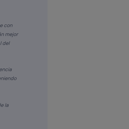
se con
rán mejor
l del
gencia
eniendo
e la