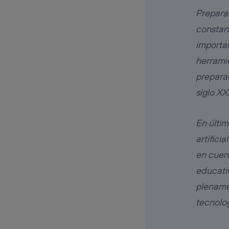
Preparac
constant
importan
herramie
preparad
siglo XXI
En últim
artific
en cuent
educativ
plenamen
tecnolog