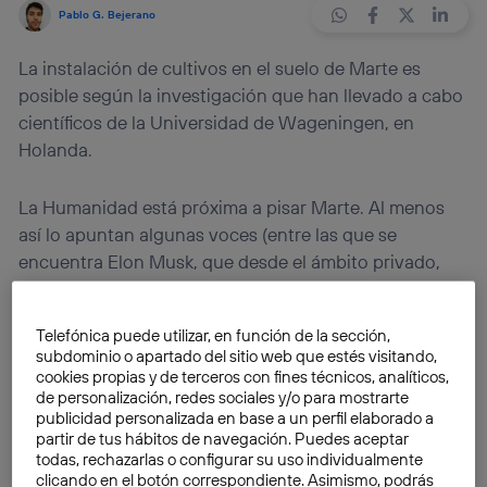
Pablo G. Bejerano
La instalación de cultivos en el suelo de Marte es
posible según la investigación que han llevado a cabo
científicos de la Universidad de Wageningen, en
Holanda.
La Humanidad está próxima a pisar Marte. Al menos
así lo apuntan algunas voces (entre las que se
encuentra Elon Musk, que desde el ámbito privado,
encarnado por su empresa SpaceX, ha anunciado que
quiere poner un astronauta en el planeta rojo en
Telefónica puede utilizar, en función de la sección,
2025).
La NASA ha señalado 2030
en el calendario
subdominio o apartado del sitio web que estés visitando,
como la fecha en que el ser humano podrá pisar la
cookies propias y de terceros con fines técnicos, analíticos,
superficie marciana. Y este hito lleva aparejada la
de personalización, redes sociales y/o para mostrarte
publicidad personalizada en base a un perfil elaborado a
ilusión de poder crear colonias humanas en el planeta
partir de tus hábitos de navegación. Puedes aceptar
vecino.
todas, rechazarlas o configurar su uso individualmente
clicando en el botón correspondiente. Asimismo, podrás