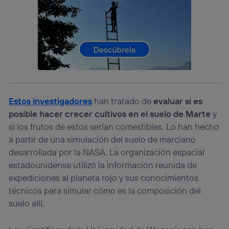
consienta el uso de la tecnología recibirá el mismo
identificador. Típicamente:
Si utilizas una
conexión de banda ancha
(p. ej., Wi-Fi),
el marketing o análisis se realizará en función de las
actividades de navegación de los miembros del hogar
que hayan dado su consentimiento.
Si utilizas
datos móviles
, el marketing será más
personalizado, ya que se basará únicamente en la
navegación del usuario del móvil.
Estos investigadores
han tratado de
evaluar si es
Puedes gestionar los consentimientos Utiq seleccionando
posible
hacer crecer cultivos en el suelo de Marte
y
“Administrar Utiq” en la parte inferior de esta página web o
si los frutos de estos serían comestibles. Lo han hecho
visitando el
portal de privacidad de Utiq
(“consenthub”)
. Para más información, consulta
a partir de una simulación del suelo de marciano
la
política de privacidad de Utiq
.
desarrollada por la NASA. La organización espacial
estadounidense utilizó la información reunida de
expediciones al planeta rojo y sus conocimientos
técnicos para simular cómo es la composición del
suelo allí.