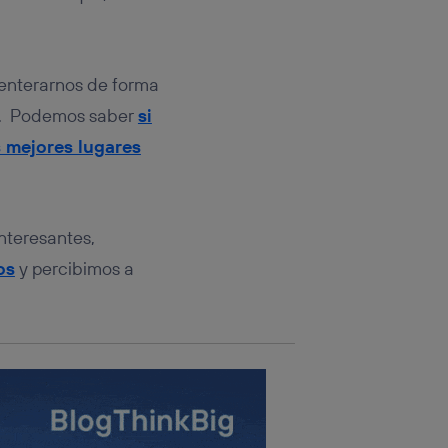
rsona que
tificador.
sis se
enterarnos de forma
 hogar que
ta. Podemos saber
si
sará
s mejores lugares
n la parte
onsenthub”)
.
interesantes,
os
y percibimos a