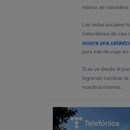
Este iden
conecte s
mismo, se considera 
Típicame
Si util
Las redes sociales 
realiz
hayan 
instantánea de casi 
Si util
ocurre una catástr
únicam
para irse de viaje e
Puedes ge
inferior 
Para más 
Si se ve desde el pun
logrando cambiar l
nosotros mismos.