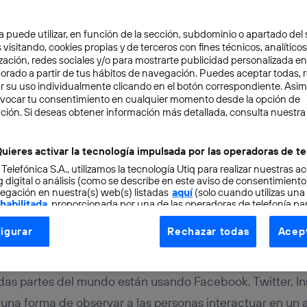
a puede utilizar, en función de la sección, subdominio o apartado del 
 visitando, cookies propias y de terceros con fines técnicos, analíticos
zación, redes sociales y/o para mostrarte publicidad personalizada e
aborado a partir de tus hábitos de navegación. Puedes aceptar todas, 
r su uso individualmente clicando en el botón correspondiente. Asi
evocar tu consentimiento en cualquier momento desde la opción de
OCIMIENTO
3 min
ción. Si deseas obtener información más detallada, consulta nuestra
ciencia está usando las
uieres activar la tecnología impulsada por las operadoras de te
 Telefónica S.A., utilizamos la tecnología Utiq para realizar nuestras a
para la investigación
 digital o análisis (como se describe en este aviso de consentimient
egación en nuestra(s) web(s) listadas
aquí
(solo cuando utilizas una
 habilitada
, proporcionada por una de las operadoras de telefonía par
tu consentimiento en cada página web).
igurar
Rechazar todas
Acept
ogía Utiq está diseñada con la privacidad como prioridad ofreciéndot
ogía utiliza un identificador cifrado creado por tu
operadora de tele
o tu dirección IP y otra información de la cuenta de cliente de telec
das partes del mundo están usando Facebook, Twitter, In
 a la conexión que utilizas (p. ej., número de teléfono móvil).
una forma de observar a las personas interactuar en un