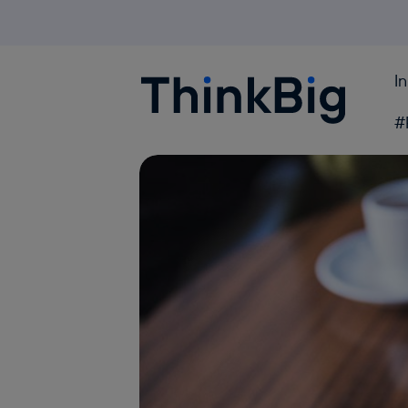
I
Blogthinkbig.com
#