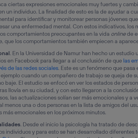
ca ciertas expresiones emocionales muy fuertes y cambi
 un individuo. La finalidad de esto es la de ayudar a cua
mental para identificar y monitorear personas jóvenes que
resar una enfermedad mental. Con estos indicativos, los
rtos comportamientos preocupantes en la vida
online
de es
ible, que los comportamientos también empiecen a aparec
onal
. En la Universidad de Namur han hecho un estudio
ios en Facebook para llegar a al conclusión de que
las e
vés de las redes sociales
. Este es un fenómeno que pasa en
 ejemplo cuando un compañero de trabajo se queja de su
o baje. El estudio se enfocó en ver los estados de pers
s llovía en su ciudad, y con esto llegaron a la conclusió
sos, las actualizaciones solían ser más emocionales y a v
l menos una o dos personas en la lista de amigos del usu
s más emocionales en los próximos minutos.
alidades
. Desde el inicio la psicología ha tratado de desci
os individuos y para esto se han desarrollado diferentes 