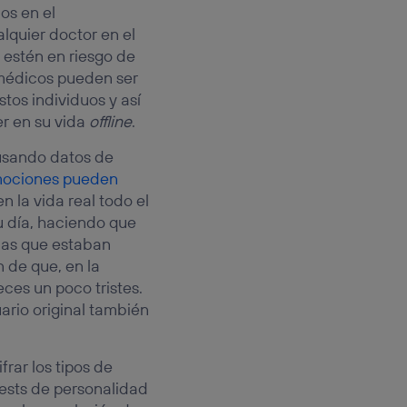
os en el
lquier doctor en el
 estén en riesgo de
 médicos pueden ser
tos individuos y así
er en su vida
offline
.
 usando datos de
mociones pueden
 la vida real todo el
 día, haciendo que
onas que estaban
n de que, en la
eces un poco tristes.
ario original también
frar los tipos de
tests de personalidad