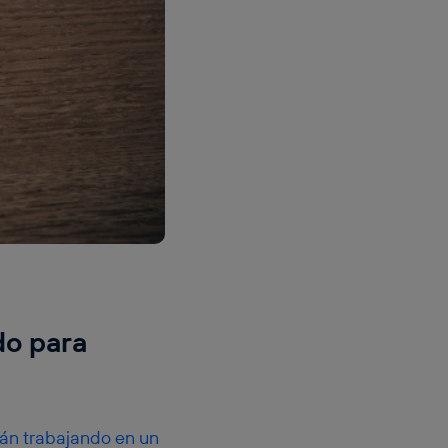
do para
tán trabajando en un