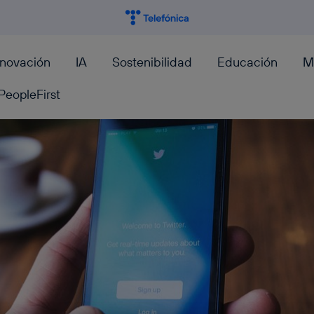
nnovación
IA
Sostenibilidad
Educación
M
PeopleFirst