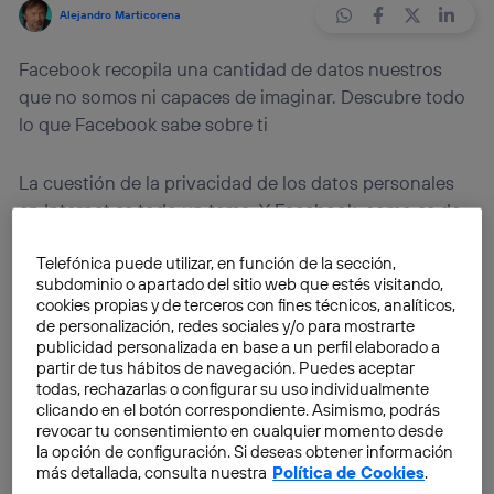
Alejandro Marticorena
Facebook recopila una cantidad de datos nuestros
que no somos ni capaces de imaginar. Descubre todo
lo que Facebook sabe sobre ti
La cuestión de la privacidad de los datos personales
en Internet es todo un tema. Y Facebook, como es de
suponer, no es una excepción.
Telefónica puede utilizar, en función de la sección,
subdominio o apartado del sitio web que estés visitando,
¿Una prueba? Colocando las palabras “Facebook
cookies propias y de terceros con fines técnicos, analíticos,
privacidad demandas” en Google aparece
una lista de
de personalización, redes sociales y/o para mostrarte
publicidad personalizada en base a un perfil elaborado a
links no menor
. De hecho, una de ellas tuvo bastante
partir de tus hábitos de navegación. Puedes aceptar
resonancia mediática, en abril pasado, e
involucró a
todas, rechazarlas o configurar su uso individualmente
unos 25.000 usuarios de 100 países
. Y tuvo,
según se
clicando en el botón correspondiente. Asimismo, podrás
revocar tu consentimiento en cualquier momento desde
informa aquí
, una sentencia histórica.
la opción de configuración. Si deseas obtener información
más detallada, consulta nuestra
Política de Cookies
.