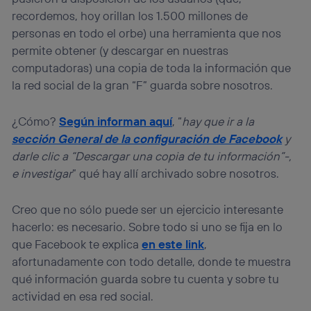
el marketing o análisis se realizará en función de las
recordemos, hoy orillan los 1.500 millones de
actividades de navegación de los miembros del hogar
personas en todo el orbe) una herramienta que nos
que hayan dado su consentimiento.
permite obtener (y descargar en nuestras
Si utilizas
datos móviles
, el marketing será más
personalizado, ya que se basará únicamente en la
computadoras) una copia de toda la información que
navegación del usuario del móvil.
la red social de la gran “F” guarda sobre nosotros.
Puedes gestionar los consentimientos Utiq seleccionando
“Administrar Utiq” en la parte inferior de esta página web o
¿Cómo?
Según informan aquí
, “
hay que ir a la
visitando el
portal de privacidad de Utiq
sección General de la configuración de Facebook
y
(“consenthub”)
. Para más información, consulta
la
política de privacidad de Utiq
.
darle clic a “Descargar una copia de tu información”-,
e investigar
” qué hay allí archivado sobre nosotros.
Creo que no sólo puede ser un ejercicio interesante
hacerlo: es necesario. Sobre todo si uno se fija en lo
que Facebook te explica
en este link
,
afortunadamente con todo detalle, donde te muestra
qué información guarda sobre tu cuenta y sobre tu
actividad en esa red social.