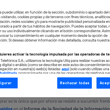
a puede utilizar, en función de la sección, subdominio o apartado del 
 visitando, cookies propias y de terceros con fines técnicos, analíticos
zación, redes sociales y/o para mostrarte publicidad personalizada e
aborado a partir de tus hábitos de navegación. Puedes aceptar todas, 
r su uso individualmente clicando en el botón correspondiente. Asi
evocar tu consentimiento en cualquier momento desde la opción de
ción. Si deseas obtener información más detallada, consulta nuestra
ERNET
2 min
ras online, entre la prac
uieres activar la tecnología impulsada por las operadoras de te
 Telefónica S.A., utilizamos la tecnología Utiq para realizar nuestras a
nente social
 digital o análisis (como se describe en este aviso de consentimient
egación en nuestra(s) web(s) listadas
aquí
(solo cuando utilizas una
 habilitada
, proporcionada por una de las operadoras de telefonía par
tu consentimiento en cada página web).
igurar
Rechazar todas
Acept
ogía Utiq está diseñada con la privacidad como prioridad ofreciéndot
érez
ogía utiliza un identificador cifrado creado por tu
operadora de tele
o tu dirección IP y otra información de la cuenta de cliente de telec
ar es la única que por ahora se resiste a sucumbir frente
 a la conexión que utilizas (p. ej., número de teléfono móvil).
ogidos
en el
Informe de la Sociedad de la Información