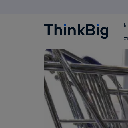
I
Blogthinkbig.com
#