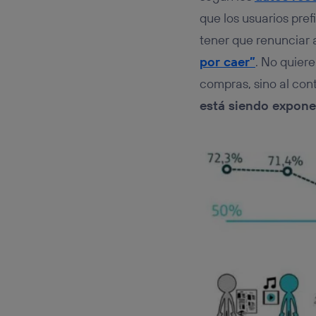
Este iden
conecte s
que los usuarios pref
Típicame
tener que renunciar a
Si util
por caer”
. No quiere
realiz
hayan 
compras, sino al cont
Si util
está siendo expone
únicam
Puedes ge
inferior 
Para más 