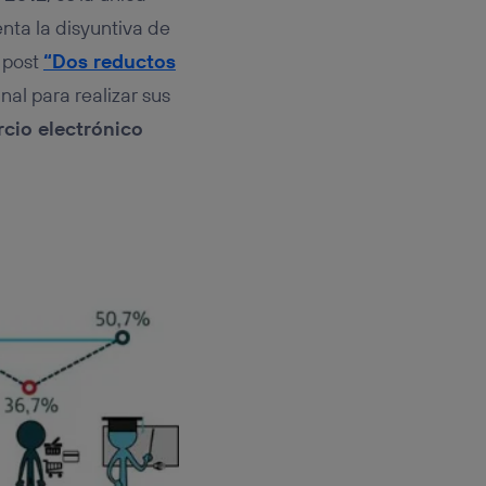
rsona que
tificador.
enta la disyuntiva de
l post
“Dos reductos
sis se
nal para realizar sus
 hogar que
rcio electrónico
sará
n la parte
onsenthub”)
.