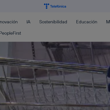
nnovación
IA
Sostenibilidad
Educación
M
PeopleFirst