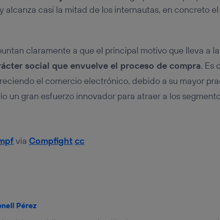
 y alcanza casi la mitad de los internautas, en concreto e
untan claramente a que el principal motivo que lleva a la
rácter social que envuelve el proceso de compra
. Es 
reciendo el comercio electrónico, debido a su mayor pr
io un gran esfuerzo innovador para atraer a los segment
umpf
via
Compfight
cc
onell Pérez