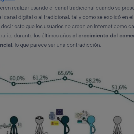
tificador se asigna a la conexión de internet, por lo que cualquier pe
u dispositivo y consienta el uso de la tecnología recibirá el mismo iden
ieren realizar usando el canal tradicional cuando se pres
nte:
l canal digital o al tradicional, tal y como se explicó en e
izas una
conexión de banda ancha
(p. ej., Wi-Fi), el marketing o análi
 decir esto que los usuarios no crean en Internet como ca
ará en función de las actividades de navegación de los miembros del
dado su consentimiento.
rario, durante los últimos años
el crecimiento del come
izas
datos móviles
, el marketing será más personalizado, ya que se ba
ncial
, lo que parece ser una contradicción.
ente en la navegación del usuario del móvil.
stionar los consentimientos Utiq seleccionando “Administrar Utiq” e
de esta página web o visitando el
portal de privacidad de Utiq (“c
información, consulta la
política de privacidad de Utiq
.