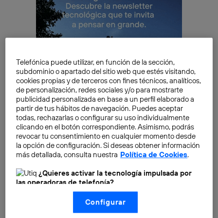
Telefónica puede utilizar, en función de la sección,
subdominio o apartado del sitio web que estés visitando,
cookies propias y de terceros con fines técnicos, analíticos,
de personalización, redes sociales y/o para mostrarte
publicidad personalizada en base a un perfil elaborado a
partir de tus hábitos de navegación. Puedes aceptar
todas, rechazarlas o configurar su uso individualmente
clicando en el botón correspondiente. Asimismo, podrás
¿Qué es IRIS y cuál es su relevancia
revocar tu consentimiento en cualquier momento desde
para la conectividad segura?
la opción de configuración. Si deseas obtener información
más detallada, consulta nuestra
Política de Cookies
.
El
proyecto IRIS
, es gestionado por la
Agencia
Espacial Europea (ESA)
. Tiene como meta desplegar
¿Quieres activar la tecnología impulsada por
las operadoras de telefonía?
redes de satélites avanzados que brinden
Nosotros, Telefónica S.A., utilizamos la tecnología Utiq para
conectividad segura y de alta calidad.
Configurar
realizar nuestras acciones de marketing digital o análisis
(como se describe en este aviso de consentimiento)