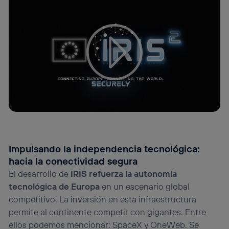
navegación del usuario del móvil.
Puedes gestionar los consentimientos Utiq seleccionando
“Administrar Utiq” en la parte inferior de esta página web o
visitando el
portal de privacidad de Utiq
(“consenthub”)
. Para más información, consulta
la
política de privacidad de Utiq
.
Impulsando la independencia tecnológica:
hacia la conectividad segura
El desarrollo de
IRIS refuerza la autonomía
tecnológica de Europa
en un escenario global
competitivo. La inversión en esta infraestructura
permite al continente competir con gigantes. Entre
ellos podemos mencionar: SpaceX y OneWeb. Se