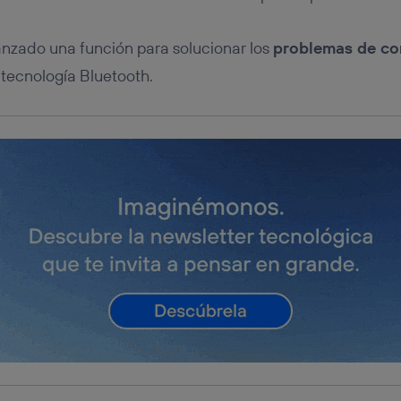
tificador se asigna a la conexión de internet, por lo que cualquier pe
u dispositivo y consienta el uso de la tecnología recibirá el mismo iden
nte:
anzado una función para solucionar los
problemas de co
izas una
conexión de banda ancha
(p. ej., Wi-Fi), el marketing o análi
 tecnología Bluetooth.
ará en función de las actividades de navegación de los miembros del
dado su consentimiento.
izas
datos móviles
, el marketing será más personalizado, ya que se ba
ente en la navegación del usuario del móvil.
stionar los consentimientos Utiq seleccionando “Administrar Utiq” e
de esta página web o visitando el
portal de privacidad de Utiq (“c
información, consulta la
política de privacidad de Utiq
.