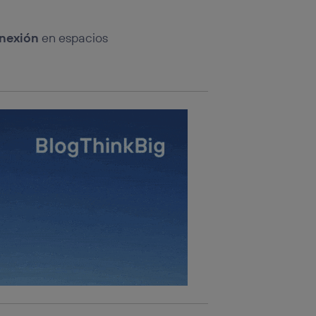
rsona que
tificador.
nexión
en espacios
sis se
 hogar que
sará
n la parte
onsenthub”)
.