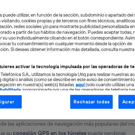
a puede utilizar, en función de la sección, subdominio o apartado del 
 visitando, cookies propias y de terceros con fines técnicos, analíticos
zación, redes sociales y/o para mostrarte publicidad personalizada e
aborado a partir de tus hábitos de navegación. Puedes aceptar todas, 
r su uso individualmente clicando en el botón correspondiente. Asi
evocar tu consentimiento en cualquier momento desde la opción de
CIÓN
5 min
ción. Si deseas obtener información más detallada, consulta nuestra
 GPS en los túneles: el 
uieres activar la tecnología impulsada por las operadoras de te
 Telefónica S.A., utilizamos la tecnología Utiq para realizar nuestras a
e para Google Maps
 digital o análisis (como se describe en este aviso de consentimient
egación en nuestra(s) web(s) listadas
aquí
(solo cuando utilizas una
 habilitada
, proporcionada por una de las operadoras de telefonía par
tu consentimiento en cada página web).
igurar
Rechazar todas
Acept
ogía Utiq está diseñada con la privacidad como prioridad ofreciéndot
ogía utiliza un identificador cifrado creado por tu
operadora de tele
o tu dirección IP y otra información de la cuenta de cliente de telec
de las aplicaciones de navegación más populares del m
 a la conexión que utilizas (p. ej., número de teléfono móvil).
que su
conexión GPS en los túneles
puede perderse.