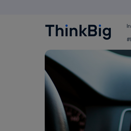
I
Blogthinkbig.com
#