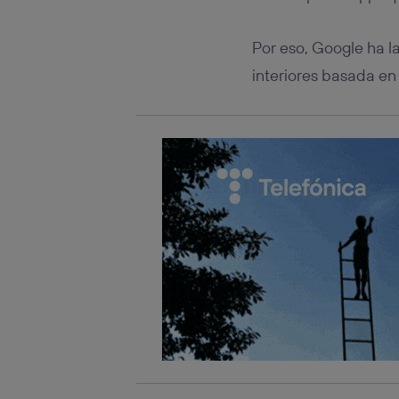
Este iden
conecte s
Típicame
Por eso, Google ha l
Si util
interiores basada en
realiz
hayan 
Si util
únicam
Puedes ge
inferior 
Para más 