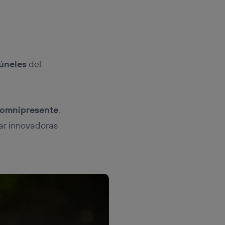
úneles
del
 omnipresente
.
ar innovadoras