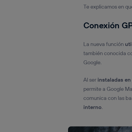
Te explicamos en qué
Conexión GPS
La nueva función
uti
también conocida 
Google.
Al ser
instaladas en
permite a Google M
comunica con las bal
interno
.