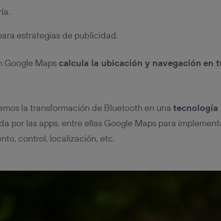
ría.
para estrategias de publicidad.
ón Google Maps
calcula la ubicación y navegación
en t
emos la transformación de Bluetooth en una
tecnología
da por las apps, entre ellas Google Maps para implement
to, control, localización, etc.