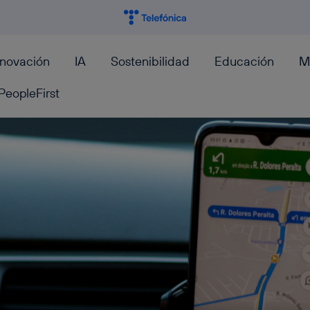
nnovación
IA
Sostenibilidad
Educación
M
PeopleFirst