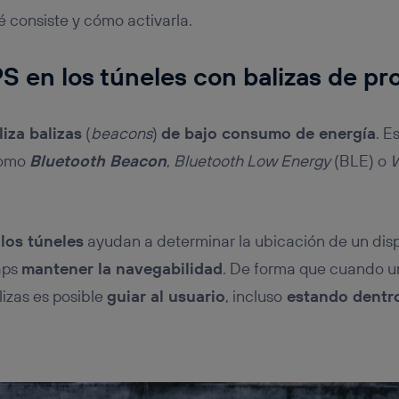
 consiste y cómo activarla.
 en los túneles con balizas de pr
liza balizas
(
beacons
)
de bajo consumo de energía
. E
como
Bluetooth Beacon
,
Bluetooth Low Energy
(BLE) o
W
 los túneles
ayudan a determinar la ubicación de un dispo
aps
mantener la navegabilidad
. De forma que cuando un
izas es posible
guiar al usuario
, incluso
estando dentro