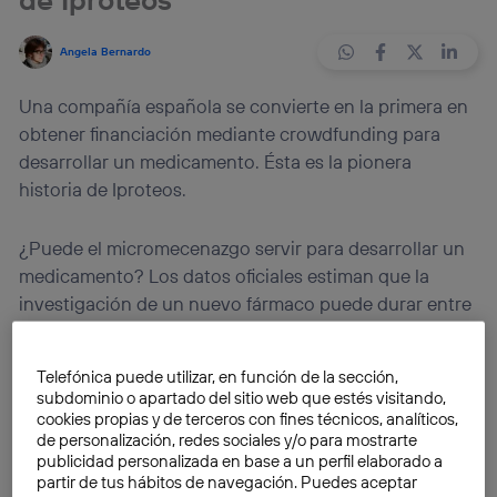
Angela Bernardo
Una compañía española se convierte en la primera en
obtener financiación mediante crowdfunding para
desarrollar un medicamento. Ésta es la pionera
historia de Iproteos.
¿Puede el micromecenazgo servir para desarrollar un
medicamento? Los datos oficiales estiman que la
investigación de un nuevo fármaco puede durar entre
10 y 15 años, con un coste aproximado de 1.000
millones de dólares. La pionera historia de
Iproteos
,
Telefónica puede utilizar, en función de la sección,
una
spin-off
surgida en Barcelona en 2011, demuestra
subdominio o apartado del sitio web que estés visitando,
que el
crowdfunding
puede ser una interesante
cookies propias y de terceros con fines técnicos, analíticos,
de personalización, redes sociales y/o para mostrarte
alternativa de financiación para pequeñas compañías
publicidad personalizada en base a un perfil elaborado a
especializadas en el ámbito de la salud.
partir de tus hábitos de navegación. Puedes aceptar