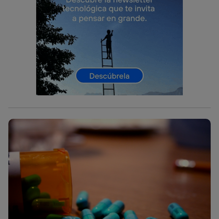
Este identificador se asigna a la conexión de internet, por
lo que cualquier persona que conecte su dispositivo y
consienta el uso de la tecnología recibirá el mismo
identificador. Típicamente:
Si utilizas una
conexión de banda ancha
(p. ej., Wi-Fi),
el marketing o análisis se realizará en función de las
actividades de navegación de los miembros del hogar
que hayan dado su consentimiento.
Si utilizas
datos móviles
, el marketing será más
personalizado, ya que se basará únicamente en la
navegación del usuario del móvil.
Puedes gestionar los consentimientos Utiq seleccionando
“Administrar Utiq” en la parte inferior de esta página web o
visitando el
portal de privacidad de Utiq
(“consenthub”)
. Para más información, consulta
la
política de privacidad de Utiq
.