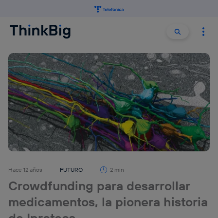
Buscar:
Buscar
Hace 12 años
FUTURO
2 min
Crowdfunding para desarrollar
medicamentos, la pionera historia
de Iproteos