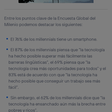
información de la cuenta de cliente de
telecomunicaciones vinculada a la conexión que utilizas
(p. ej., número de teléfono móvil).
Este identificador se asigna a la conexión de internet, por
Entre los puntos clave de la Encuesta Global del
lo que cualquier persona que conecte su dispositivo y
Milenio podemos destacar los siguientes:
consienta el uso de la tecnología recibirá el mismo
identificador. Típicamente:
Si utilizas una
conexión de banda ancha
(p. ej., Wi-Fi),
El 76% de los millennials tiene un smartphone.
el marketing o análisis se realizará en función de las
actividades de navegación de los miembros del hogar
El 87% de los millennials piensa que “la tecnología
que hayan dado su consentimiento.
ha hecho posible superar más fácilmente las
Si utilizas
datos móviles
, el marketing será más
barreras lingüísticas”, el 69% piensa que “la
personalizado, ya que se basará únicamente en la
tecnología crea más oportunidades para todos” y el
navegación del usuario del móvil.
83% está de acuerdo con que “la tecnología ha
Puedes gestionar los consentimientos Utiq seleccionando
“Administrar Utiq” en la parte inferior de esta página web o
hecho posible que conseguir un trabajo sea más
visitando el
portal de privacidad de Utiq
fácil”.
(“consenthub”)
. Para más información, consulta
la
política de privacidad de Utiq
.
Sin embargo, el 62% de los millennials dice que “la
tecnología ha ensanchado aún más la brecha entre
pobres y ricos”.