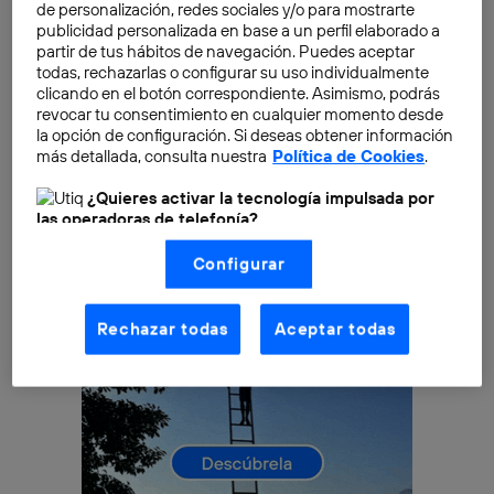
de personalización, redes sociales y/o para mostrarte
milenio creen que tienen buenas oportunidades de
publicidad personalizada en base a un perfil elaborado a
innovar y ser emprendedores, qué piensan acerca del
partir de tus hábitos de navegación. Puedes aceptar
todas, rechazarlas o configurar su uso individualmente
rol de la tecnología en su vida cotidiana y cuál es su
clicando en el botón correspondiente. Asimismo, podrás
sensibilidad social.
revocar tu consentimiento en cualquier momento desde
la opción de configuración. Si deseas obtener información
más detallada, consulta nuestra
Política de Cookies
.
¿Quieres activar la tecnología impulsada por
las operadoras de telefonía?
Nosotros, Telefónica S.A., utilizamos la tecnología Utiq para
Configurar
realizar nuestras acciones de marketing digital o análisis
(como se describe en este aviso de consentimiento)
basadas en tu navegación en nuestra(s) web(s)
listadas
aquí
(solo cuando utilizas una
conexión a
Rechazar todas
Aceptar todas
internet habilitada
, proporcionada por una de las
operadoras de telefonía participantes, y otorgas tu
consentimiento en cada página web).
La tecnología Utiq está diseñada con la privacidad como
prioridad ofreciéndote elección y control.
La tecnología utiliza un identificador cifrado creado por tu
operadora de telefonía
, utilizando tu dirección IP y otra