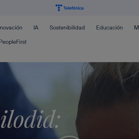
nnovación
IA
Sostenibilidad
Educación
M
PeopleFirst