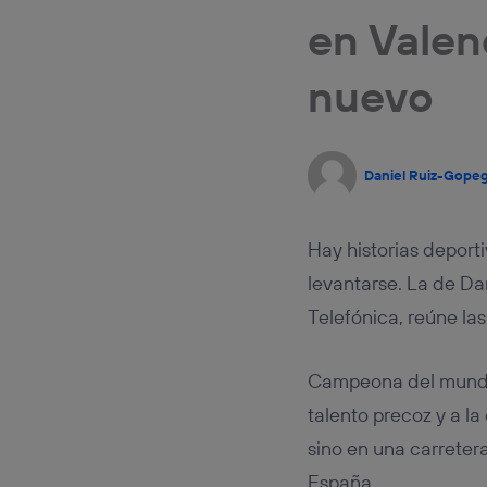
Este iden
en Valen
conecte s
Típicame
Si util
nuevo
realiz
hayan 
Si util
únicam
Daniel Ruiz-Gope
Puedes ge
inferior 
Para más 
Hay historias deport
levantarse. La de Da
Telefónica, reúne la
Campeona del mundo d
talento precoz y a la
sino en una carreter
España.