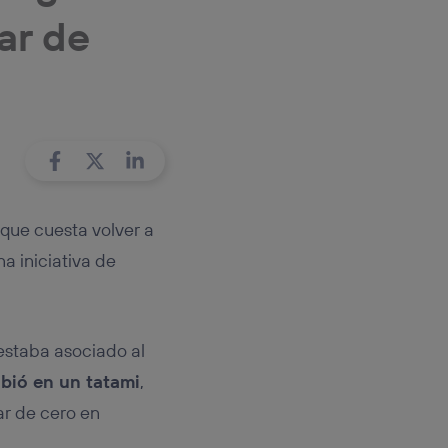
rsona que
ar de
tificador.
sis se
 hogar que
sará
n la parte
onsenthub”)
.
 que cuesta volver a
na iniciativa de
estaba asociado al
ibió en un tatami
,
ar de cero en