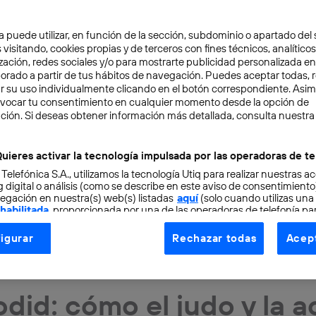
a puede utilizar, en función de la sección, subdominio o apartado del 
 visitando, cookies propias y de terceros con fines técnicos, analíticos
zación, redes sociales y/o para mostrarte publicidad personalizada e
aborado a partir de tus hábitos de navegación. Puedes aceptar todas, 
r su uso individualmente clicando en el botón correspondiente. Asi
evocar tu consentimiento en cualquier momento desde la opción de
ción. Si deseas obtener información más detallada, consulta nuestra
uieres activar la tecnología impulsada por las operadoras de te
 Telefónica S.A., utilizamos la tecnología Utiq para realizar nuestras a
 digital o análisis (como se describe en este aviso de consentimient
egación en nuestra(s) web(s) listadas
aquí
(solo cuando utilizas una
 habilitada
, proporcionada por una de las operadoras de telefonía par
tu consentimiento en cada página web).
igurar
Rechazar todas
Acept
ogía Utiq está diseñada con la privacidad como prioridad ofreciéndot
AS
3 min
ogía utiliza un identificador cifrado creado por tu
operadora de tele
o tu dirección IP y otra información de la cuenta de cliente de telec
odid: cómo el judo y la 
 a la conexión que utilizas (p. ej., número de teléfono móvil).