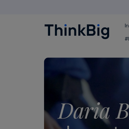
I
Blogthinkbig.com
#