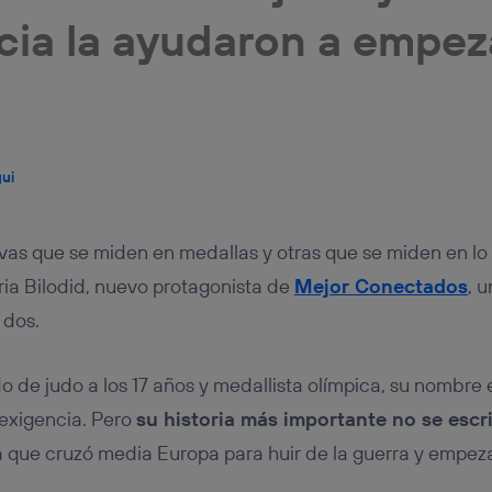
tificador se asigna a la conexión de internet, por lo que cualquier pe
cia la ayudaron a empez
u dispositivo y consienta el uso de la tecnología recibirá el mismo iden
nte:
izas una
conexión de banda ancha
(p. ej., Wi-Fi), el marketing o análi
ará en función de las actividades de navegación de los miembros del
dado su consentimiento.
izas
datos móviles
, el marketing será más personalizado, ya que se ba
ente en la navegación del usuario del móvil.
gui
stionar los consentimientos Utiq seleccionando “Administrar Utiq” e
de esta página web o visitando el
portal de privacidad de Utiq (“c
información, consulta la
política de privacidad de Utiq
.
ivas que se miden en medallas y otras que se miden en lo
ria Bilodid, nuevo protagonista de
Mejor Conectados
, u
s dos.
e judo a los 17 años y medallista olímpica, su nombre 
 exigencia. Pero
su historia más importante no se escr
a que cruzó media Europa para huir de la guerra y empez